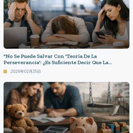
"No Se Puede Salvar Con 'teoría De La
Perseverancia': ¿Es Suficiente Decir Que La
'Generación Z Es Débil'? - El Punto Ciego En El
2026年02月25日
Lugar De Trabajo Que Revela El 48% De Estrés"