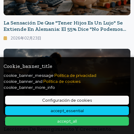
La Sensación De Que "tener Hijos Es Un Lujo" Se
Extiende En Alemania: El 55% Dice "no Podemos
Tener Más Hijos": El Aumento Del Costo De Vida
2026年02月23日
Reduce El Futuro De Las Familias.
Cookie_banner_title
cookie_banner_message
Política de privacidad
cookie_banner_and
Política de cookies
cookie_banner_more_info
Configuración de cookies
accept_essential
accept_all
No Decidas Tu Vida Solo Por El Marcador Actual:
Lecciones De Resurgimiento Y Crecimiento