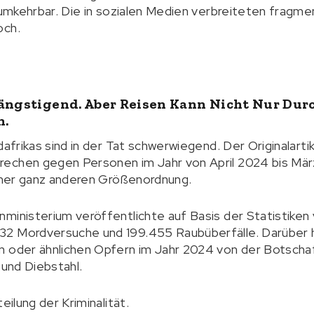
unumkehrbar. Die in sozialen Medien verbreiteten fragm
och.
eängstigend. Aber Reisen Kann Nicht Nur Durc
n.
dafrikas sind in der Tat schwerwiegend. Der Originalart
echen gegen Personen im Jahr von April 2024 bis März
einer ganz anderen Größenordnung.
ministerium veröffentlichte auf Basis der Statistiken 
2 Mordversuche und 199.455 Raubüberfälle. Darüber h
n oder ähnlichen Opfern im Jahr 2024 von der Botscha
 und Diebstahl.
eilung der Kriminalität.