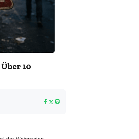
 Über 10
el der Weinregion