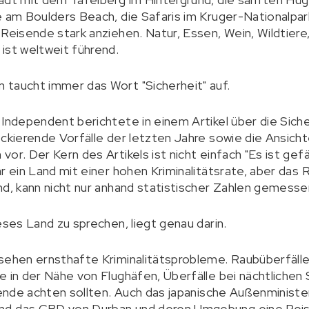
e am Boulders Beach, die Safaris im Kruger-Nationalpark
Reisende stark anziehen. Natur, Essen, Wein, Wildtiere,
ist weltweit führend.
 taucht immer das Wort "Sicherheit" auf.
 Independent berichtete in einem Artikel über die Sich
ockierende Vorfälle der letzten Jahre sowie die Ansicht
r. Der Kern des Artikels ist nicht einfach "Es ist gefähr
r ein Land mit einer hohen Kriminalitätsrate, aber das 
nd, kann nicht nur anhand statistischer Zahlen gemess
eses Land zu sprechen, liegt genau darin.
sehen ernsthafte Kriminalitätsprobleme. Raubüberfälle
e in der Nähe von Flughäfen, Überfälle bei nächtlichen 
isende achten sollten. Auch das japanische Außenministe
nd das CBD von Durban und deren Umgebung eine Reis