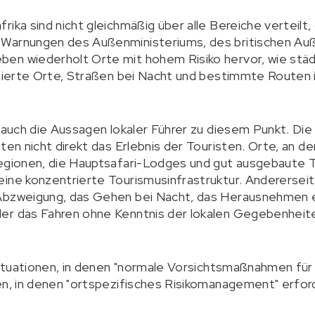
ika sind nicht gleichmäßig über alle Bereiche verteilt,
 Warnungen des Außenministeriums, des britischen Au
en wiederholt Orte mit hohem Risiko hervor, wie stä
olierte Orte, Straßen bei Nacht und bestimmte Routen 
 auch die Aussagen lokaler Führer zu diesem Punkt. Die
ten nicht direkt das Erlebnis der Touristen. Orte, an d
regionen, die Hauptsafari-Lodges und gut ausgebaute T
eine konzentrierte Tourismusinfrastruktur. Andererse
 Abzweigung, das Gehen bei Nacht, das Herausnehmen
er das Fahren ohne Kenntnis der lokalen Gegebenheit
 Situationen, in denen "normale Vorsichtsmaßnahmen für
en, in denen "ortspezifisches Risikomanagement" erforde