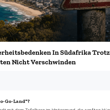
rheitsbedenken In Südafrika Trotz
sten Nicht Verschwinden
No-Go-Land"?
adt mit dem Tafelberg im Hintergrund, die sanften Hüg