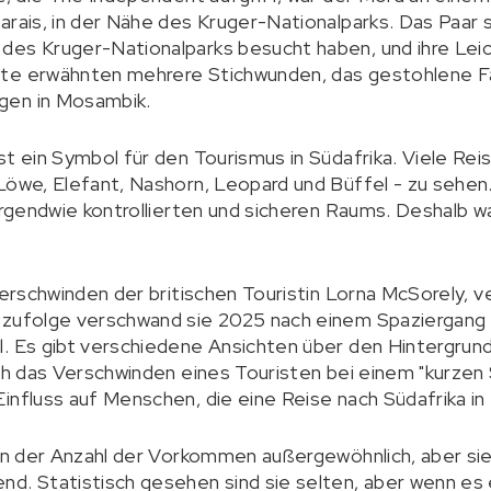
arais, in der Nähe des Kruger-Nationalparks. Das Paar 
des Kruger-Nationalparks besucht haben, und ihre Lei
hte erwähnten mehrere Stichwunden, das gestohlene F
gen in Mosambik.
st ein Symbol für den Tourismus in Südafrika. Viele R
Löwe, Elefant, Nashorn, Leopard und Büffel - zu sehen.
irgendwie kontrollierten und sicheren Raums. Deshalb wa
Verschwinden der britischen Touristin Lorna McSorely, v
 zufolge verschwand sie 2025 nach einem Spaziergang v
. Es gibt verschiedene Ansichten über den Hintergrund 
och das Verschwinden eines Touristen bei einem "kurzen
influss auf Menschen, die eine Reise nach Südafrika in
 in der Anzahl der Vorkommen außergewöhnlich, aber si
nd. Statistisch gesehen sind sie selten, aber wenn es