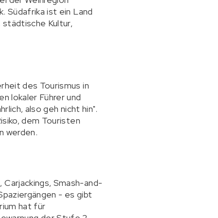
. Südafrika ist ein Land
 städtische Kultur,
erheit des Tourismus in
en lokaler Führer und
lich, also geh nicht hin".
Risiko, dem Touristen
en werden.
, Carjackings, Smash-and-
Spaziergängen - es gibt
rium hat für
ewarnung der Stufe 2