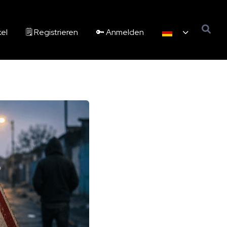
kel
🗒️ Registrieren
🔑 Anmelden