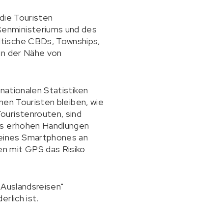
 die Touristen
ßenministeriums und des
dtische CBDs, Townships,
in der Nähe von
 nationalen Statistiken
enen Touristen bleiben, wie
ouristenrouten, sind
its erhöhen Handlungen
 eines Smartphones an
en mit GPS das Risiko
 Auslandsreisen"
rlich ist.