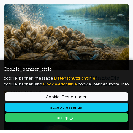
Cookie_banner_title
„Die Wiederbelebung Der Austern“ Könnte Die
cookie_banner_message
Datenschutzrichtlinie
Fischerei Schützen — Ein Mechanismus Zur
cookie_banner_and
Cookie-Richtlinie
cookie_banner_more_info
Unterbrechung Der Krankheitskette
2026年02月06日
Cookie-Einstellungen
accept_essential
accept_all