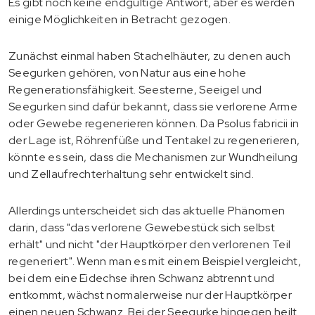
Es gibt noch keine endgültige Antwort, aber es werden
einige Möglichkeiten in Betracht gezogen.
Zunächst einmal haben Stachelhäuter, zu denen auch
Seegurken gehören, von Natur aus eine hohe
Regenerationsfähigkeit. Seesterne, Seeigel und
Seegurken sind dafür bekannt, dass sie verlorene Arme
oder Gewebe regenerieren können. Da Psolus fabricii in
der Lage ist, Röhrenfüße und Tentakel zu regenerieren,
könnte es sein, dass die Mechanismen zur Wundheilung
und Zellaufrechterhaltung sehr entwickelt sind.
Allerdings unterscheidet sich das aktuelle Phänomen
darin, dass "das verlorene Gewebestück sich selbst
erhält" und nicht "der Hauptkörper den verlorenen Teil
regeneriert". Wenn man es mit einem Beispiel vergleicht,
bei dem eine Eidechse ihren Schwanz abtrennt und
entkommt, wächst normalerweise nur der Hauptkörper
einen neuen Schwanz. Bei der Seegurke hingegen heilt