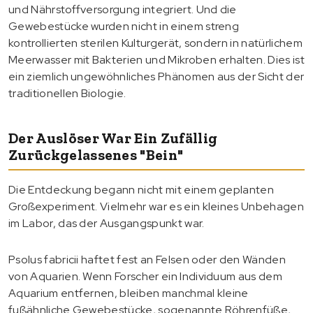
und Nährstoffversorgung integriert. Und die
Gewebestücke wurden nicht in einem streng
kontrollierten sterilen Kulturgerät, sondern in natürlichem
Meerwasser mit Bakterien und Mikroben erhalten. Dies ist
ein ziemlich ungewöhnliches Phänomen aus der Sicht der
traditionellen Biologie.
Der Auslöser War Ein Zufällig
Zurückgelassenes "Bein"
Die Entdeckung begann nicht mit einem geplanten
Großexperiment. Vielmehr war es ein kleines Unbehagen
im Labor, das der Ausgangspunkt war.
Psolus fabricii haftet fest an Felsen oder den Wänden
von Aquarien. Wenn Forscher ein Individuum aus dem
Aquarium entfernen, bleiben manchmal kleine
fußähnliche Gewebestücke, sogenannte Röhrenfüße,