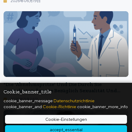
2026年06月19日
Aktivität: Die Neueste Forschung Zeigt Die
Realität Auf
"Die 'Abnehmspritze' Und Die Durch Sie
Ausgelösten Ängste Bezüglich Sexualität Und
Cookie_banner_title
Körperbild - Können Die Unerwarteten
2025年11月24日
cookie_banner_message
Datenschutzrichtlinie
Nebenwirkungen Von Fettinjektionen Ihr
cookie_banner_and
Cookie-Richtlinie
cookie_banner_more_info
Aussehen Altern Lassen?"
Cookie-Einstellungen
accept_essential