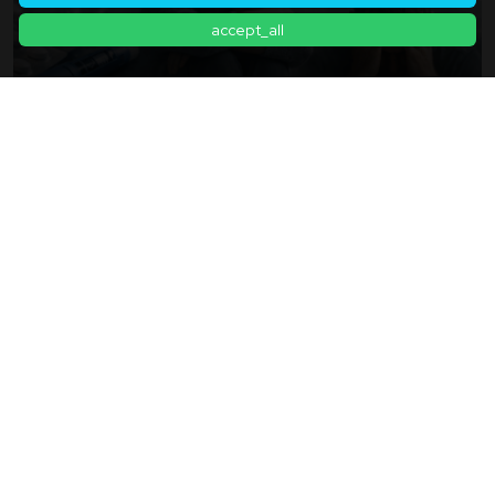
accept_all
Wirkt Ozempic Auch Gegen Angst Und
Depressionen? Eine Analyse Neuer Studien Und
Der Ehrlichen Meinungen In Den Sozialen Medien
2026年03月22日
Zurück zur Artikelliste