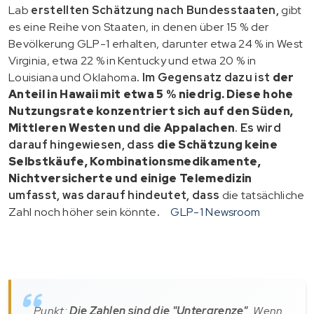
Lab
erstellten Schätzung nach Bundesstaaten,
gibt
es eine Reihe von Staaten, in denen über 15 % der
Bevölkerung GLP-1 erhalten, darunter etwa 24 % in West
Virginia, etwa 22 % in Kentucky und etwa 20 % in
Louisiana und Oklahoma
. Im Gegensatz dazu ist
der
Anteil in Hawaii mit etwa 5 %
niedrig. Diese hohe
Nutzungsrate konzentriert sich
auf den Süden,
Mittleren Westen und die Appalachen
. Es wird
darauf hingewiesen, dass
die Schätzung keine
Selbstkäufe, Kombinationsmedikamente,
Nichtversicherte und einige Telemedizin
umfasst, was darauf hindeutet, dass
die tatsächliche
Zahl noch höher sein könnte
.
GLP-1 Newsroom
Punkt:
Die Zahlen sind die "Untergrenze"
. Wenn