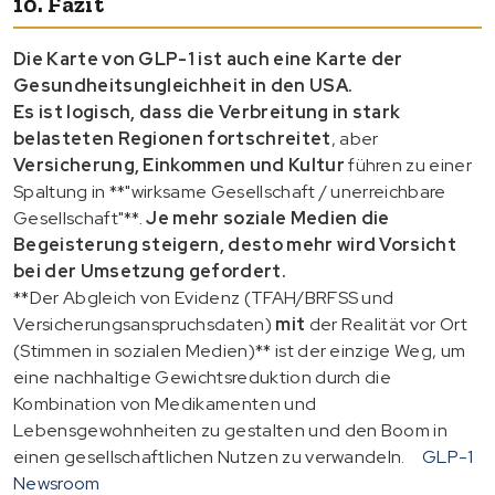
10. Fazit
Die Karte von GLP-1 ist auch eine Karte der
Gesundheitsungleichheit in den USA.
Es ist logisch, dass die Verbreitung in stark
belasteten Regionen fortschreitet
, aber
Versicherung, Einkommen und Kultur
führen zu einer
Spaltung in **"wirksame Gesellschaft / unerreichbare
Gesellschaft"**.
Je mehr soziale Medien die
Begeisterung steigern, desto mehr wird Vorsicht
bei der Umsetzung gefordert.
**Der Abgleich von Evidenz (TFAH/BRFSS und
Versicherungsanspruchsdaten)
mit
der Realität vor Ort
(Stimmen in sozialen Medien)** ist der einzige Weg, um
eine nachhaltige Gewichtsreduktion durch die
Kombination von Medikamenten und
Lebensgewohnheiten zu gestalten und den Boom in
einen gesellschaftlichen Nutzen zu verwandeln.
GLP-1
Newsroom