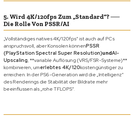
5. Wird 4K/120fps Zum „Standard“? ──
Die Rolle Von PSSR/AI
„Vollständiges natives 4K/120fps“ ist auch auf PCs
anspruchsvoll, aber Konsolen können
PSSR
(PlayStation Spectral Super Resolution)
und
AI-
Upscaling
, **variable Auflösung (VRS/FSR-Systeme)**
kombinieren, um
erlebtes 4K/120
kostengünstiger zu
erreichen. In der PS6-Generation wird die „Intelligenz“
des Renderings die Stabilität der Bildrate mehr
beeinflussen als „rohe TFLOPS“.