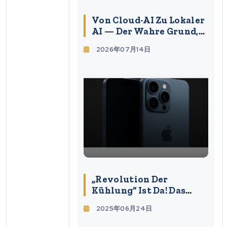
Von Cloud-AI Zu Lokaler
AI — Der Wahre Grund,
Warum Apple M7
2026年07月14日
Beschleunigt
„Revolution Der
Kühlung“ Ist Da! Das
IPhone 17 Pro Verändert
2025年06月24日
Die Norm Mit Einer
Dampfkammereinheit