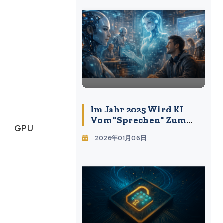
Im Jahr 2025 Wird KI
Vom "Sprechen" Zum
GPU
"Handeln" Übergehen —
2026年01月06日
Die Wahrheit Über Das
Erste Jahr Der KI-
Agenten Und Die
Aufgaben Für 2026