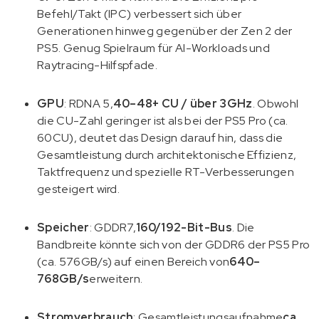
Befehl/Takt (IPC) verbessert sich über
Generationen hinweg gegenüber der Zen 2 der
PS5. Genug Spielraum für AI-Workloads und
Raytracing-Hilfspfade.
GPU
: RDNA 5,
40–48+ CU / über 3GHz
. Obwohl
die CU-Zahl geringer ist als bei der PS5 Pro (ca.
60CU), deutet das Design darauf hin, dass die
Gesamtleistung durch architektonische Effizienz,
Taktfrequenz und spezielle RT-Verbesserungen
gesteigert wird.
Speicher
: GDDR7,
160/192-Bit-Bus
. Die
Bandbreite könnte sich von der GDDR6 der PS5 Pro
(ca. 576GB/s) auf einen Bereich von
640–
768GB/s
erweitern.
Stromverbrauch
: Gesamtleistungsaufnahme
ca.