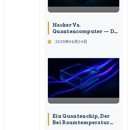
Hacker Vs.
Quantencomputer — Die
Letzte Bastion Der
2025年06月24日
Kryptographie Finden!
Bereiten Sie Sich Auf
Das Zeitalter Der
Quantencomputer Vor!
Ein Quantenchip, Der
Bei Raumtemperatur
Arbeitet: Die