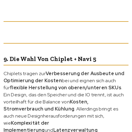
9. Die Wahl Von Chiplet + Navi 5
Chiplets tragen zur
Verbesserung der Ausbeute und
Optimierung der Kosten
bei und eignen sich auch
für
flexible Herstellung von oberen/unteren SKUs
.
Ein Design, das den Speicher und die IO trennt, ist auch
vorteilhaft für die Balance von
Kosten,
Stromverbrauch und Kühlung
. Allerdings bringt es
auch neue Designherausforderungen mit sich,
wie
Komplexität der
Implementierung
und
Latenzverwaltung
.