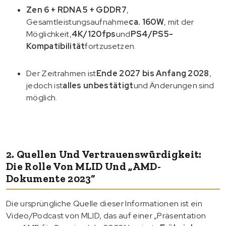
Zen 6 + RDNA 5 + GDDR7
,
Gesamtleistungsaufnahme
ca. 160W
, mit der
Möglichkeit,
4K/120fps
und
PS4/PS5-
Kompatibilität
fortzusetzen.
Der Zeitrahmen ist
Ende 2027 bis Anfang 2028
,
jedoch ist
alles unbestätigt
und Änderungen sind
möglich.
2. Quellen Und Vertrauenswürdigkeit:
Die Rolle Von MLID Und „AMD-
Dokumente 2023“
Die ursprüngliche Quelle dieser Informationen ist ein
Video/Podcast von MLID, das auf einer „Präsentation