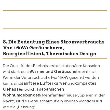
8. Die Bedeutung Eines Stromverbrauchs
Von 160W: Geräuscharm,
Energieeffizient, Thermisches Design
Die Qualität des Erlebnisses bei stationären Konsolen
wird stark durch
Wärme und Geräusche
beeinflusst.
Wenn der Verbrauch auf etwa 160W gesenkt werden
kann, sind
sanftere Lüfterkurven
und
kompaktes
Gehäuse
möglich. In
japanischen
Wohnumgebungen
(Mehrfamilienhäuser, Spielen in der
Nacht) ist die Geräuscharmut ein ebenso wichtiger KPI
wie die „Leistung“.