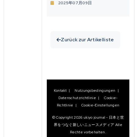
2025年07月09日
Photonische Revolution
Beginnt Mit Glas
Zurück zur Artikelliste
Kontakt
|
Nutzungsbedingungen
|
Datenschutzrichtlinie
|
Cookie-
Richtlinie
|
Cookie-Einstellungen
© Copyright
2026
ukiyo journal - 日本と世
界をつなぐ新しいニュースメディア Alle
Rechte vorbehalten.