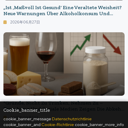
„Ist ‚Maßvoll Ist Gesund‘ Eine Veraltete Weisheit?
Neue Warnungen Über Alkoholkonsum Und
Krebs“
2026年06月27日
"Gründe, Nicht Zu Trinken, Nehmen Zu –
Forschung Und Soziale Medien Zeigen Die Abkehr
Cookie_banner_title
Vom Alkohol: Ernährung Ist 'Addition', Vorlieben
2025年09月12日
cookie_banner_message
Datenschutzrichtlinie
Werden 'neu Definiert'"
cookie_banner_and
Cookie-Richtlinie
cookie_banner_more_info