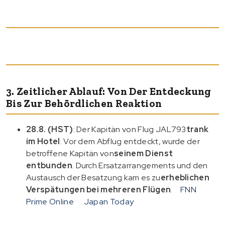
3. Zeitlicher Ablauf: Von Der Entdeckung
Bis Zur Behördlichen Reaktion
28.8. (HST)
: Der Kapitän von Flug JAL793
trank
im Hotel
. Vor dem Abflug entdeckt, wurde der
betroffene Kapitän von
seinem Dienst
entbunden
. Durch Ersatzarrangements und den
Austausch der Besatzung kam es zu
erheblichen
Verspätungen bei mehreren Flügen
.
FNN
Prime Online
Japan Today