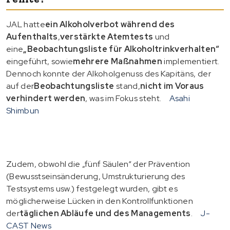
JAL hatte
ein Alkoholverbot während des
Aufenthalts
,
verstärkte Atemtests
und
eine
„Beobachtungsliste für Alkoholtrinkverhalten“
eingeführt, sowie
mehrere Maßnahmen
implementiert.
Dennoch konnte der Alkoholgenuss des Kapitäns, der
auf der
Beobachtungsliste
stand,
nicht im Voraus
verhindert werden
, was im Fokus steht.
Asahi
Shimbun
Zudem, obwohl die „fünf Säulen“ der Prävention
(Bewusstseinsänderung, Umstrukturierung des
Testsystems usw.) festgelegt wurden, gibt es
möglicherweise Lücken in den Kontrollfunktionen
der
täglichen Abläufe und des Managements
.
J-
CAST News