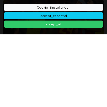
Cookie-Einstellungen
accept_essential
accept_all
3-Minütige Taktikbesprechung? Wie Sich Die
Perspektive Von Trainern, Spielern Und Fans
Durch Die Einführung Der "Trinkpause" Bei Der
2025年12月10日
WM 2026 Ändert
Zurück zur Artikelliste