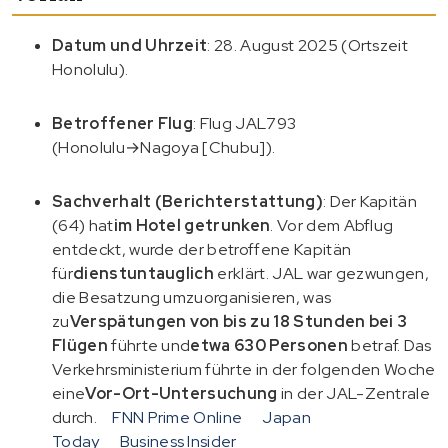
Datum und Uhrzeit
: 28. August 2025 (Ortszeit
Honolulu).
Betroffener Flug
: Flug JAL793
(Honolulu→Nagoya [Chubu]).
Sachverhalt (Berichterstattung)
: Der Kapitän
(64) hat
im Hotel getrunken
. Vor dem Abflug
entdeckt, wurde der betroffene Kapitän
für
dienstuntauglich
erklärt. JAL war gezwungen,
die Besatzung umzuorganisieren, was
zu
Verspätungen von bis zu 18 Stunden bei 3
Flügen
führte und
etwa 630 Personen
betraf. Das
Verkehrsministerium führte in der folgenden Woche
eine
Vor-Ort-Untersuchung
in der JAL-Zentrale
durch.
FNN Prime Online
Japan
Today
Business Insider