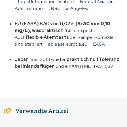
Legal Information Institute
Federal Aviation
Administration
NBC Los Angeles
EU (EASA)
:
BAC von 0,02%
(BrAC von 0,10
mg/L), was
praktisch null
entspricht.
Auch
flexible Atemtests
bei Rampenkontrollen
sind etabliert.
ad.easa.europa.eu
EASA
Japan
: Seit 2018 wurden
praktisch null Toleranz
bei Inlandsflügen
und ein##HTML_TAG_533
Verwandte Artikel