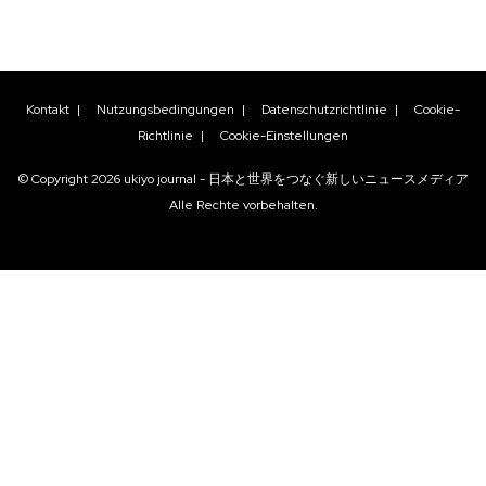
Kontakt
|
Nutzungsbedingungen
|
Datenschutzrichtlinie
|
Cookie-
Richtlinie
|
Cookie-Einstellungen
© Copyright
2026
ukiyo journal - 日本と世界をつなぐ新しいニュースメディア
Alle Rechte vorbehalten.