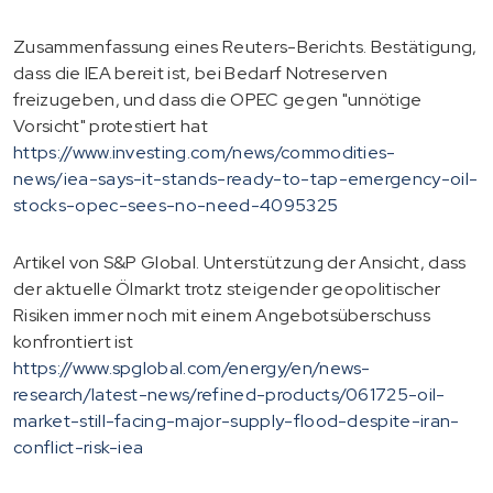
Zusammenfassung eines Reuters-Berichts. Bestätigung,
dass die IEA bereit ist, bei Bedarf Notreserven
freizugeben, und dass die OPEC gegen "unnötige
Vorsicht" protestiert hat
https://www.investing.com/news/commodities-
news/iea-says-it-stands-ready-to-tap-emergency-oil-
stocks-opec-sees-no-need-4095325
Artikel von S&P Global. Unterstützung der Ansicht, dass
der aktuelle Ölmarkt trotz steigender geopolitischer
Risiken immer noch mit einem Angebotsüberschuss
konfrontiert ist
https://www.spglobal.com/energy/en/news-
research/latest-news/refined-products/061725-oil-
market-still-facing-major-supply-flood-despite-iran-
conflict-risk-iea