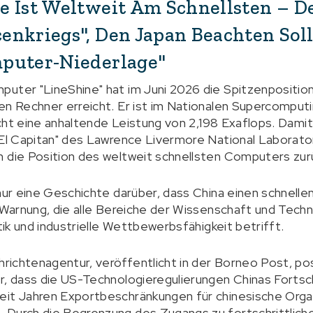
e Ist Weltweit Am Schnellsten – D
enkriegs", Den Japan Beachten Soll
puter-Niederlage"
puter "LineShine" hat im Juni 2026 die Spitzenpositi
ten Rechner erreicht. Er ist im Nationalen Supercompu
eicht eine anhaltende Leistung von 2,198 Exaflops. Damit
"El Capitan" des Lawrence Livermore National Laborato
n die Position des weltweit schnellsten Computers zur
 nur eine Geschichte darüber, dass China einen schnel
 Warnung, die alle Bereiche der Wissenschaft und Techno
itik und industrielle Wettbewerbsfähigkeit betrifft.
hrichtenagentur, veröffentlicht in der Borneo Post, po
r, dass die US-Technologieregulierungen Chinas Fortsch
eit Jahren Exportbeschränkungen für chinesische Orga
 Durch die Begrenzung des Zugangs zu fortschrittlic