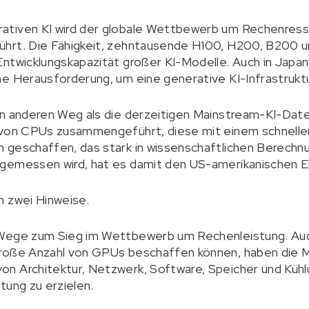
ativen KI wird der globale Wettbewerb um Rechenress
ührt. Die Fähigkeit, zehntausende H100, H200, B200 
ntwicklungskapazität großer KI-Modelle. Auch in Japan 
he Herausforderung, um eine generative KI-Infrastrukt
en anderen Weg als die derzeitigen Mainstream-KI-Dat
 von CPUs zusammengeführt, diese mit einem schnell
 geschaffen, das stark in wissenschaftlichen Berechnu
gemessen wird, hat es damit den US-amerikanischen El
n zwei Hinweise.
 Wege zum Sieg im Wettbewerb um Rechenleistung. Au
roße Anzahl von GPUs beschaffen können, haben die Mö
n Architektur, Netzwerk, Software, Speicher und Küh
tung zu erzielen.