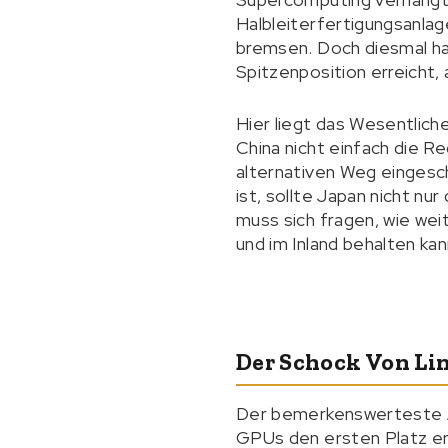
Halbleiterfertigungsanla
bremsen. Doch diesmal ha
Spitzenposition erreicht,
Hier liegt das Wesentlich
China nicht einfach die 
alternativen Weg eingesch
ist, sollte Japan nicht nu
muss sich fragen, wie wei
und im Inland behalten kan
Der Schock Von Li
Der bemerkenswerteste As
GPUs den ersten Platz err