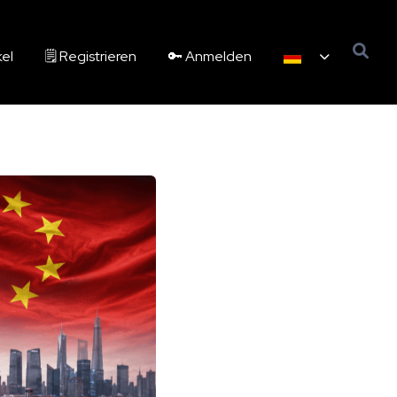
kel
🗒️ Registrieren
🔑 Anmelden