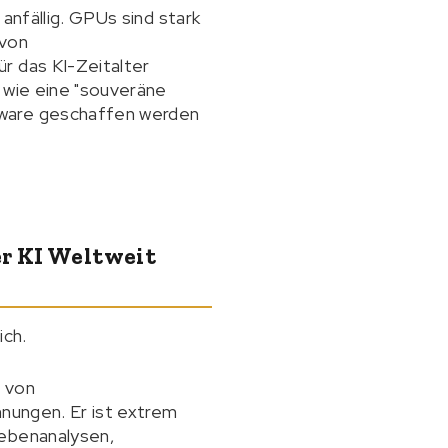
anfällig. GPUs sind stark
 von
r das KI-Zeitalter
 wie eine "souveräne
tware geschaffen werden
r KI Weltweit
ich.
 von
hnungen. Er ist extrem
bebenanalysen,