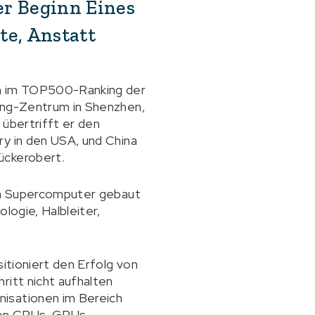
er Beginn Eines
te, Anstatt
on im TOP500-Ranking der
ting-Zentrum in Shenzhen,
 übertrifft er den
ry in den USA, und China
ückerobert.
len Supercomputer gebaut
logie, Halbleiter,
sitioniert den Erfolg von
ritt nicht aufhalten
nisationen im Bereich
hen CPUs, GPUs,