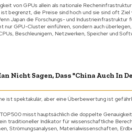
keit von GPUs allein als nationale Recheninfrastruktur 
 ist begrenzt, die Preise sind hoch und sie sind oft Ziel
n Japan die Forschungs- und Industrieinfrastruktur fü
cht nur GPU-Cluster einführen, sondern auch überlegen,
 CPUs, Beschleunigern, Netzwerken, Speicher und Sof
an Nicht Sagen, Dass "China Auch In De
ne ist spektakulär, aber eine Überbewertung ist gefährl
OP500 misst hauptsächlich die doppelte Genauigkeit
n traditioneller Indikator für wissenschaftliche Berec
ionen, Strömungsanalysen, Materialwissenschaften, Erd