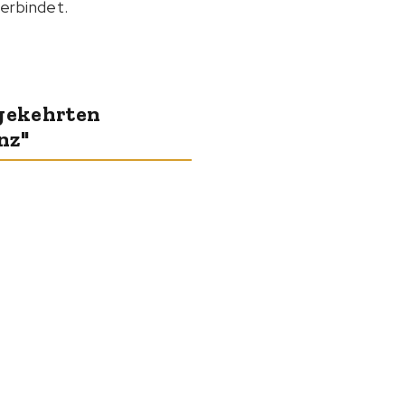
erbindet.
mgekehrten
nz"