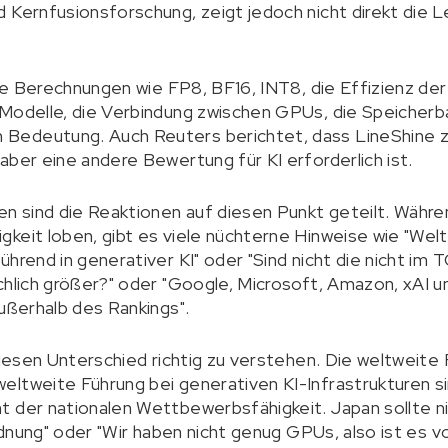
 Kernfusionsforschung, zeigt jedoch nicht direkt die L
zise Berechnungen wie FP8, BF16, INT8, die Effizienz d
 Modelle, die Verbindung zwischen GPUs, die Speicherb
edeutung. Auch Reuters berichtet, dass LineShine zw
aber eine andere Bewertung für KI erforderlich ist.
en sind die Reaktionen auf diesen Punkt geteilt. Währe
keit loben, gibt es viele nüchterne Hinweise wie "Wel
ührend in generativer KI" oder "Sind nicht die nicht i
chlich größer?" oder "Google, Microsoft, Amazon, xAI u
außerhalb des Rankings".
diesen Unterschied richtig zu verstehen. Die weltweite 
ltweite Führung bei generativen KI-Infrastrukturen si
 der nationalen Wettbewerbsfähigkeit. Japan sollte ni
Ordnung" oder "Wir haben nicht genug GPUs, also ist es v