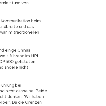
ernleistung von
er Kommunikation beim
andbreite und das
ar im traditionellen
nd einige Chinas
tweit führend im HPL
m TOP500 gelisteten
nd andere nicht
Führung bei
nd nicht dasselbe. Beide
cht denken, "Wir haben
orbei". Da die Grenzen