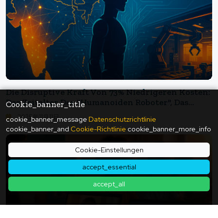
Die Disruptive Kraft Von 73% Niedrigeren Kosten:
Das Zeitalter Der "humanoiden Roboter", Das
Cookie_banner_title
Indien Erschafft - Der Schock Von 3 Billionen Yen
2025年11月11日
cookie_banner_message
Datenschutzrichtlinie
Durch Indiens "Deep Tech"
cookie_banner_and
Cookie-Richtlinie
cookie_banner_more_info
Cookie-Einstellungen
accept_essential
accept_all