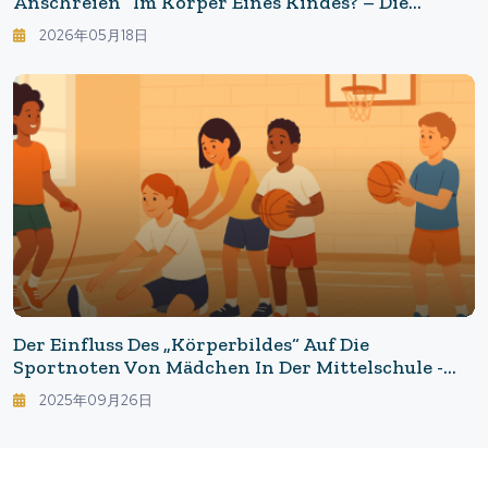
Anschreien“ Im Körper Eines Kindes? – Die
Neuesten Forschungen Zeigen Die Auswirkungen
2026年05月18日
Auf Die Stressregulation“
Der Einfluss Des „Körperbildes“ Auf Die
Sportnoten Von Mädchen In Der Mittelschule -
Das Gefühl „Ich Glaube, Ich Kann Es Schaffen“ Ist
2025年09月26日
Am Stärksten: Der Zusammenhang Zwischen
Selbstwirksamkeit Und Sportnoten