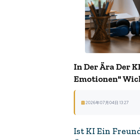
In Der Ära Der K
Emotionen" Wich
2026年07月04日 13:27
Ist KI Ein Freun