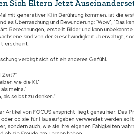
en Sich Eltern Jetzt Auseinanders
l mit generativer KI in Berührung kommen, ist die erst
ind es Überraschung und Bewunderung: "Wow", "Das kann 
lärt Berechnungen, erstellt Bilder und kann unbekannt
achsene sind von der Geschwindigkeit überwältigt, soda
t erscheint.
schung verbirgt sich oft ein anderes Gefühl.
 Zeit?"
eiben wie die KI."
 als meins."
n, als selbst zu denken."
er Artikel von FOCUS anspricht, liegt genau hier. Das Pro
rd oder ob sie für Hausaufgaben verwendet werden sollte
der, sondern auch, wie sie ihre eigenen Fähigkeiten wah
d ob sie Freude am Lernen haben.