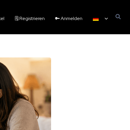
kel
🗒️ Registrieren
🔑 Anmelden