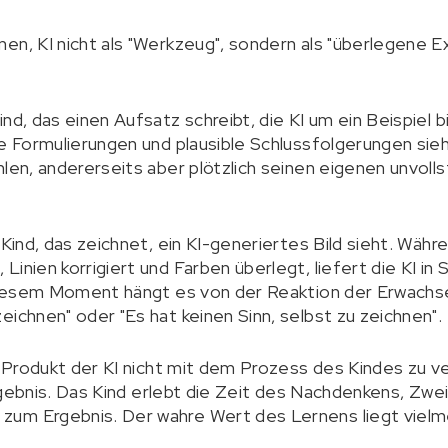
en, KI nicht als "Werkzeug", sondern als "überlegene 
nd, das einen Aufsatz schreibt, die KI um ein Beispiel 
he Formulierungen und plausible Schlussfolgerungen sieh
len, andererseits aber plötzlich seinen eigenen unvolls
 Kind, das zeichnet, ein KI-generiertes Bild sieht. Wäh
inien korrigiert und Farben überlegt, liefert die KI in
n diesem Moment hängt es von der Reaktion der Erwachs
eichnen" oder "Es hat keinen Sinn, selbst zu zeichnen".
e Produkt der KI nicht mit dem Prozess des Kindes zu ve
 Ergebnis. Das Kind erlebt die Zeit des Nachdenkens, Zwe
um Ergebnis. Der wahre Wert des Lernens liegt vielm