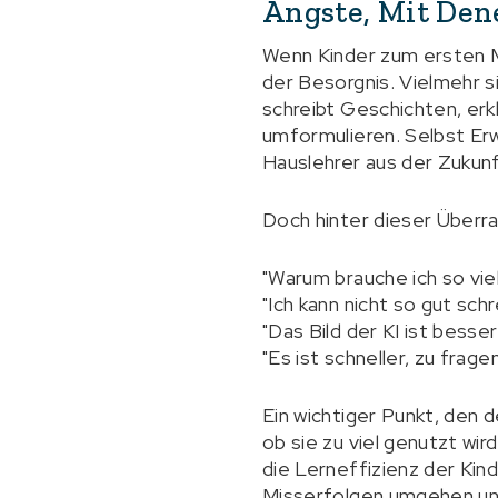
Ängste, Mit Den
Wenn Kinder zum ersten Ma
der Besorgnis. Vielmehr s
schreibt Geschichten, erk
umformulieren. Selbst Erw
Hauslehrer aus der Zukunf
Doch hinter dieser Überra
"Warum brauche ich so viel
"Ich kann nicht so gut schr
"Das Bild der KI ist besser
"Es ist schneller, zu frage
Ein wichtiger Punkt, den d
ob sie zu viel genutzt wi
die Lerneffizienz der Kin
Misserfolgen umgehen un