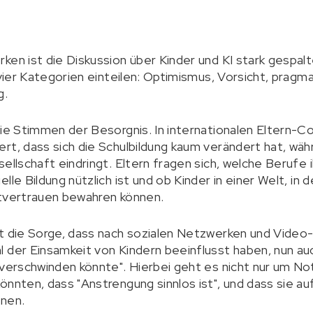
ken ist die Diskussion über Kinder und KI stark gespal
n vier Kategorien einteilen: Optimismus, Vorsicht, prag
g.
die Stimmen der Besorgnis. In internationalen Eltern-C
rt, dass sich die Schulbildung kaum verändert hat, wäh
ellschaft eindringt. Eltern fragen sich, welche Berufe i
le Bildung nützlich ist und ob Kinder in einer Welt, in d
stvertrauen bewahren können.
t die Sorge, dass nach sozialen Netzwerken und Video-
 der Einsamkeit von Kindern beeinflusst haben, nun auc
 verschwinden könnte". Hierbei geht es nicht nur um No
önnten, dass "Anstrengung sinnlos ist", und dass sie a
rnen.