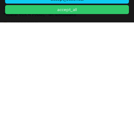
जनरेटिव AI ट्यूटर का जाल: 15% त्रुटि पहचान दर से संकेतित
accept_all
"शैक्षिक स्तर में गिरावट" की वास्तविकता
2025年11月22日
लेख सूची पर वापस जाएं
contact
|
सेवा की शर्तें
|
गोपनीयता नीति
|
कुकी नीति
|
कुकी सेटिंग्स
© Copyright
2026
ukiyo journal - 日本と世界をつなぐ新しいニュースメディア
सभी अधिकार सुरक्षित।