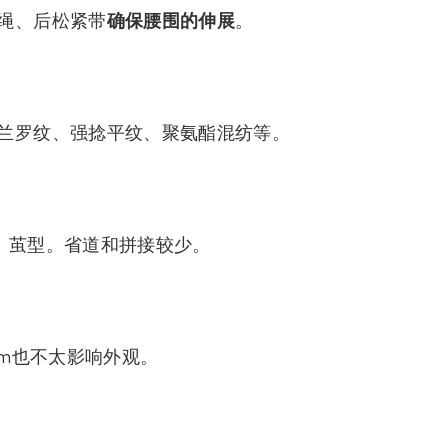
绳、后松紧带
确保腰围的伸展
。
兰罗纹、强捻平纹、聚氨酯混纺等。
、茧型。省道和拼接较少。
cm也不太影响外观。