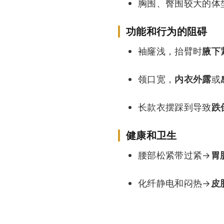
胸围、臀围较大的体
功能和行为的阻碍
袖窿浅，抬臂时
腋下
领口宽，
内衣外露
或
长款衣摆踩到导致
跌
健康和卫生
腰部松紧带过紧→
胃
化纤静电和闷热→
皮