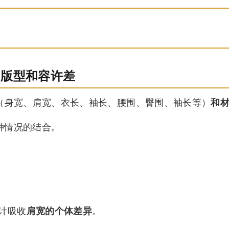
质：版型和容许差
寸（身宽、肩宽、衣长、袖长、腰围、臀围、袖长等）
和
种情况的结合。
计吸收
肩宽的个体差异
。