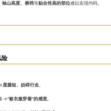
、袖山高度、裤裆
等
贴合性高的部位
难以实现均码。
风险
→
显腿短、妨碍行走
。
多→
“被衣服穿着”的感觉
。