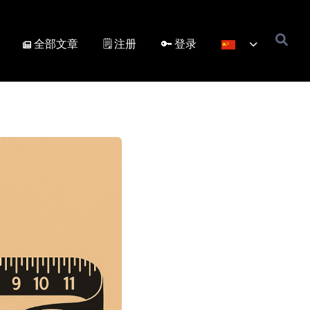
全部文章
🗒️ 注册
🔑 登录