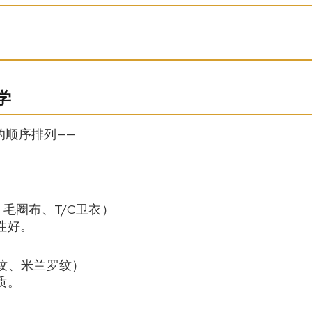
学
的顺序排列——
毛圈布、T/C卫衣）
性好。
纹、米兰罗纹）
质。