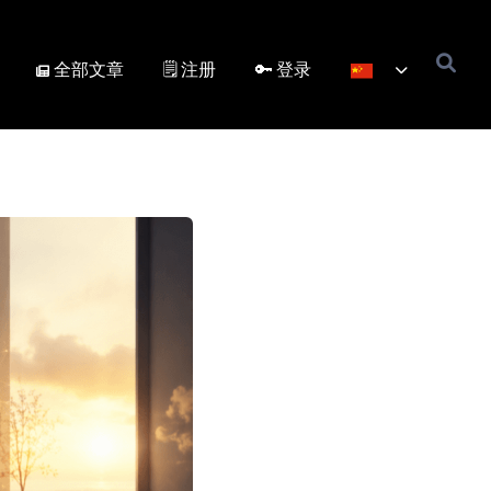
全部文章
🗒️ 注册
🔑 登录