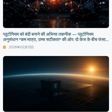
प्लूटोनियम को बंदी बनाने की अभिनव तकनीक — प्लूटोनियम
अनुसंधान "कम मात्रा, उच्च सटीकता" की ओर: दो केज के बीच फंसाने
की अवधारणा
2026年02月13日