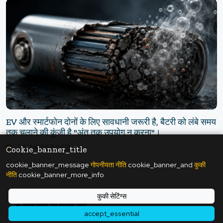
EV और स्मार्टफोन दोनों के लिए सावधानी जरूरी है, बैटरी को लंबे समय
तक चलाने की कुंजी है "अंत तक उपयोग न करना"।
2026年07月06日
Cookie_banner_title
cookie_banner_message
गोपनीयता नीति
cookie_banner_and
कुकी
नीति
cookie_banner_more_info
कुकी सेटिंग्स
लेख सूची पर वापस जाएं
accept_essential