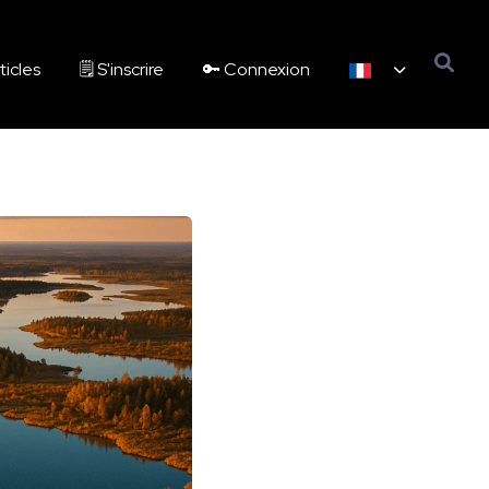
ticles
🗒️ S'inscrire
🔑 Connexion