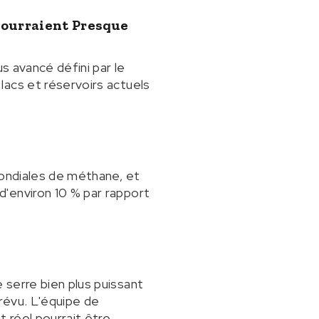
Pourraient Presque
s avancé défini par le
lacs et réservoirs actuels
mondiales de méthane, et
'environ 10 % par rapport
 serre bien plus puissant
révu. L'équipe de
 réel pourrait être