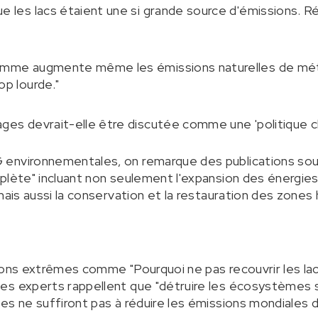
ue les lacs étaient une si grande source d'émissions. 
homme augmente même les émissions naturelles de méth
op lourde."
ages devrait-elle être discutée comme une 'politique cl
environnementales, on remarque des publications soul
plète" incluant non seulement l'expansion des énergie
mais aussi la conservation et la restauration des zones
ions extrêmes comme "Pourquoi ne pas recouvrir les la
es experts rappellent que "détruire les écosystèmes s
es ne suffiront pas à réduire les émissions mondiales