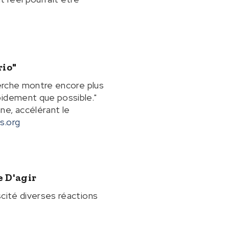
rio"
herche montre encore plus
pidement que possible."
ne, accélérant le
s.org
e D'agir
scité diverses réactions