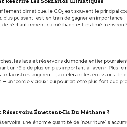
nt Réécrire Les Scénarios Climatiques
fement climatique, le CO₂ est souvent le principal c
, plus puissant, est en train de gagner en importance :
et de réchauffement du méthane est estimé à environ 3
rches, les lacs et réservoirs du monde entier pourraien
nt un rôle de plus en plus important à l'avenir. Plus l
aux lacustres augmente, accélérant les émissions de m
 un "cercle vicieux" qui pourrait être plus fort que pr
t Réservoirs Émettent-Ils Du Méthane ?
éservoirs, une énorme quantité de "nourriture" s'accu