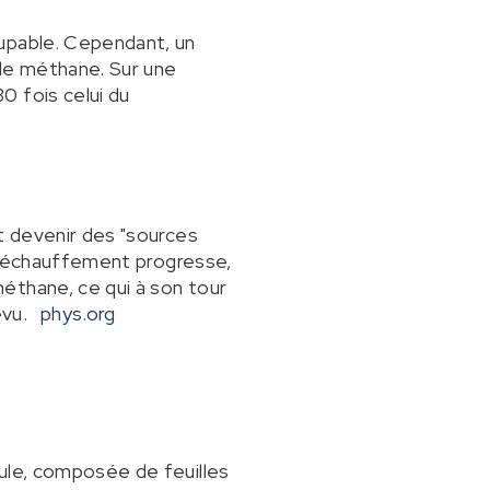
oupable. Cependant, un
 le méthane. Sur une
0 fois celui du
t devenir des "sources
e réchauffement progresse,
éthane, ce qui à son tour
évu.
phys.org
mule, composée de feuilles