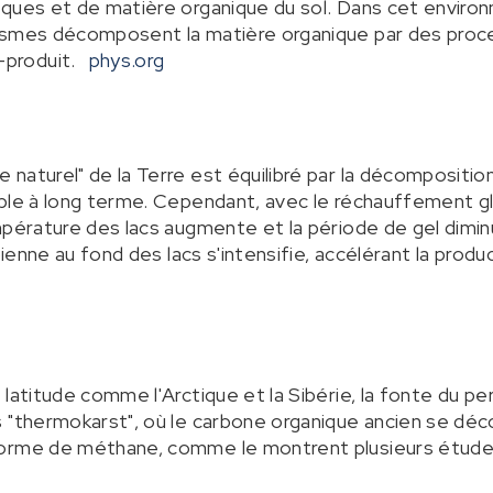
iques et de matière organique du sol. Dans cet envir
ismes décomposent la matière organique par des proce
produit.
phys.org
naturel" de la Terre est équilibré par la décomposition
ble à long terme. Cependant, avec le réchauffement gl
mpérature des lacs augmente et la période de gel dimin
bienne au fond des lacs s'intensifie, accélérant la produ
latitude comme l'Arctique et la Sibérie, la fonte du per
s "thermokarst", où le carbone organique ancien se d
forme de méthane, comme le montrent plusieurs étude