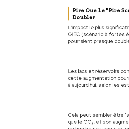
Pire Que Le "pire S
Doubler
L'impact le plus significa
GIEC (scénario à fortes é
pourraient presque doubler 
Les lacs et réservoirs co
cette augmentation pourra
à aujourd'hui, selon les es
Cela peut sembler être "s
que le CO₂, et son augmen
recherche souligne que, e