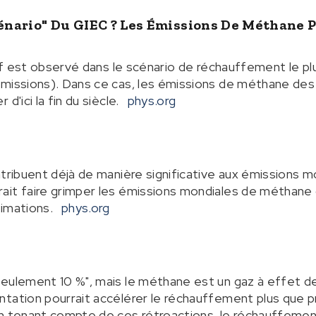
cénario" Du GIEC ? Les Émissions De Méthane 
tif est observé dans le scénario de réchauffement le plu
missions). Dans ce cas, les émissions de méthane des 
d'ici la fin du siècle.
phys.org
ntribuent déjà de manière significative aux émissions 
it faire grimper les émissions mondiales de méthane d
timations.
phys.org
eulement 10 %", mais le méthane est un gaz à effet de
tation pourrait accélérer le réchauffement plus que p
n tenant compte de ces rétroactions, le réchauffement