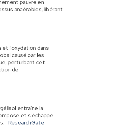
onnement pauvre en
ssus anaérobies, libérant
 et l'oxydation dans
obal causé par les
ue, perturbant cet
ction de
gélisol entraîne la
écompose et s'échappe
s.
ResearchGate