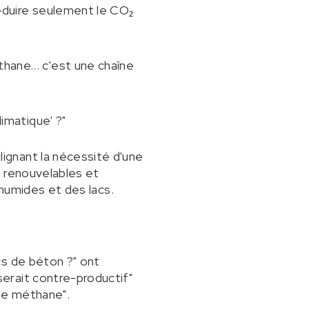
Réduire seulement le CO₂
ane... c'est une chaîne
imatique' ?"
ignant la nécessité d'une
s renouvelables et
 humides et des lacs.
cs de béton ?" ont
erait contre-productif"
 de méthane".