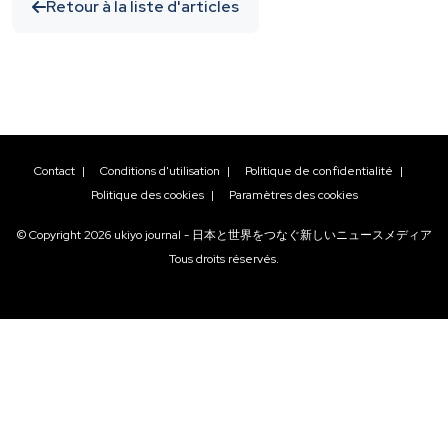
Retour à la liste d'articles
Contact
|
Conditions d'utilisation
|
Politique de confidentialité
|
Politique des cookies
|
Paramètres des cookies
© Copyright
2026
ukiyo journal - 日本と世界をつなぐ新しいニュースメディア
Tous droits réservés.