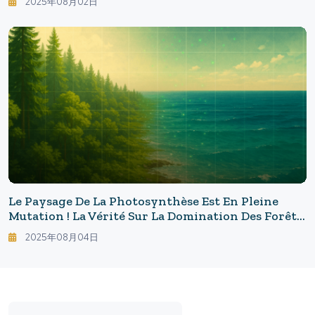
2025年08月02日
Habitable ― La Cinquième Super-Terre Révèle La
Diversité De L'univers
Le Paysage De La Photosynthèse Est En Pleine
Mutation ! La Vérité Sur La Domination Des Forêts
Et La Stagnation Des Océans : L'avenir Des Deux
2025年08月04日
Grands Écosystèmes Qui Détiennent Le Futur De
La Terre