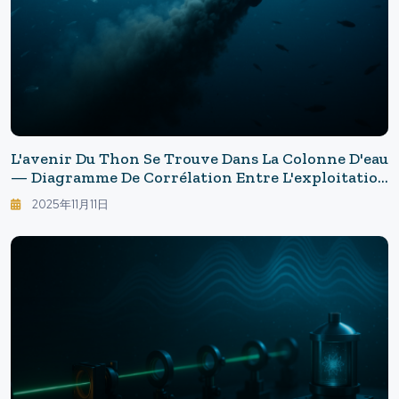
L'avenir Du Thon Se Trouve Dans La Colonne D'eau
— Diagramme De Corrélation Entre L'exploitation
Minière En Haute Mer Et Le Réseau Trophique :
2025年11月11日
Menaces Pour Les Écosystèmes Marins Et Notre
Table