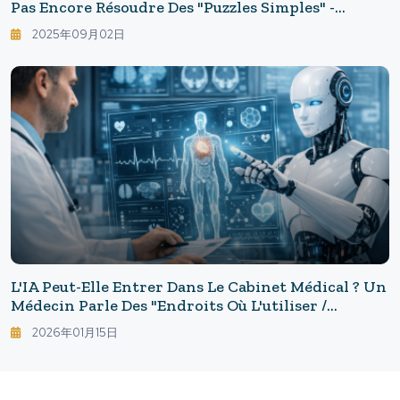
Pas Encore Résoudre Des "puzzles Simples" -
Explorer Le Pouvoir Étonnant Du Cerveau Humain
2025年09月02日
: Les Humains Ont Les "secondes", L'IA A Le
"labyrinthe"
L'IA Peut-Elle Entrer Dans Le Cabinet Médical ? Un
Médecin Parle Des "endroits Où L'utiliser /
Endroits À Éviter"
2026年01月15日