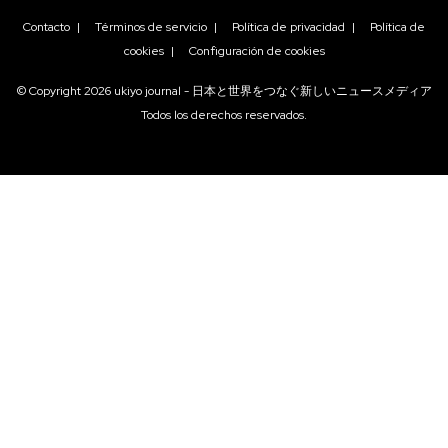
Contacto
|
Términos de servicio
|
Política de privacidad
|
Política de
cookies
|
Configuración de cookies
© Copyright
2026
ukiyo journal - 日本と世界をつなぐ新しいニュースメディア
Todos los derechos reservados.