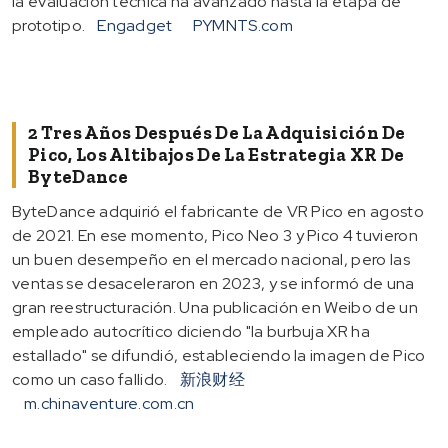
la evaluación técnica ha avanzado hasta la etapa de
prototipo.
Engadget
PYMNTS.com
2 Tres Años Después De La Adquisición De
Pico, Los Altibajos De La Estrategia XR De
ByteDance
ByteDance adquirió el fabricante de VR Pico en agosto
de 2021. En ese momento, Pico Neo 3 y Pico 4 tuvieron
un buen desempeño en el mercado nacional, pero las
ventas se desaceleraron en 2023, y se informó de una
gran reestructuración. Una publicación en Weibo de un
empleado autocrítico diciendo "la burbuja XR ha
estallado" se difundió, estableciendo la imagen de Pico
como un caso fallido.
新浪财经
m.chinaventure.com.cn