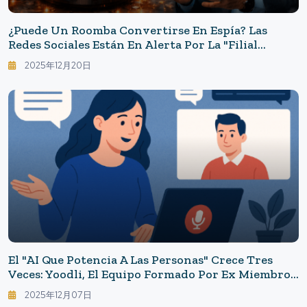
¿Puede Un Roomba Convertirse En Espía? Las
Redes Sociales Están En Alerta Por La "filial
China" Y El Futuro De Los Hogares Inteligentes
2025年12月20日
El "AI Que Potencia A Las Personas" Crece Tres
Veces: Yoodli, El Equipo Formado Por Ex Miembros
De Google, Supera Una Valoración De 300 Millones
2025年12月07日
De Dólares. La "IA Que No Reemplaza" Transforma