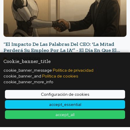
“El Impacto De Las Palabras Del CEO: 'La Mitad
Perderá Su Empleo Por La IA'” - El Día En Que El
Futuro Del Trabajo Comenzó A Cambiar
2025年07月05日
Cookie_banner_title
cookie_banner_message
Política de privacidad
cookie_banner_and
Política de cookies
cookie_banner_more_info
Volver a la lista de artículos
Configuración de cookies
accept_essential
accept_all