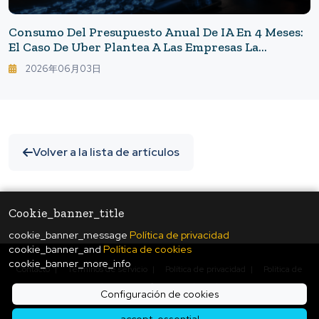
Consumo Del Presupuesto Anual De IA En 4 Meses:
El Caso De Uber Plantea A Las Empresas La
"gestión De Costos De IA"
2026年06月03日
Volver a la lista de artículos
Cookie_banner_title
cookie_banner_message
Política de privacidad
cookie_banner_and
Política de cookies
cookie_banner_more_info
Contacto
|
Términos de servicio
|
Política de privacidad
|
Política de
cookies
|
Configuración de cookies
Configuración de cookies
© Copyright
2026
ukiyo journal - 日本と世界をつなぐ新しいニュースメディア