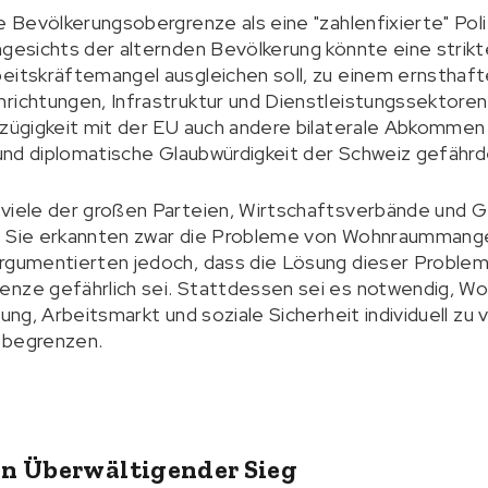
e Bevölkerungsobergrenze als eine "zahlenfixierte" Polit
ngesichts der alternden Bevölkerung könnte eine strik
eitskräftemangel ausgleichen soll, zu einem ernsthaf
nrichtungen, Infrastruktur und Dienstleistungssektore
izügigkeit mit der EU auch andere bilaterale Abkommen
t und diplomatische Glaubwürdigkeit der Schweiz gefährd
 viele der großen Parteien, Wirtschaftsverbände und 
. Sie erkannten zwar die Probleme von Wohnraummang
argumentierten jedoch, dass die Lösung dieser Problem
enze gefährlich sei. Stattdessen sei es notwendig, Wo
dung, Arbeitsmarkt und soziale Sicherheit individuell zu
 begrenzen.
in Überwältigender Sieg