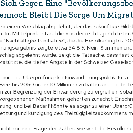
 Sich Gegen Eine "Bevölkerungsob
ennoch Bleibt Die Sorge Um Migra
n einen Vorschlag abgelehnt, der das zukünftige Bild 
n. Im Mittelpunkt stand die von der rechtsgerichteten
e "Nachhaltigkeitsinitiative", die die Bevölkerung bis 20
immungsergebnis zeigte etwa 54,8 % Nein-Stimmen und
hlag abgelehnt wurde, zeigt die Tatsache, dass fast d
stützte, die tiefen Ängste in der Schweizer Gesellsch
 nur eine Überprüfung der Einwanderungspolitik. Er ziel
iz bis 2050 unter 10 Millionen zu halten und forderte
 zur Begrenzung der Einwanderung zu ergreifen, sobal
en vorgesehenen Maßnahmen gehörten zunächst Einschr
ung, und bei Bedarf könnte es sogar zu einer Überprüf
tzung und Kündigung des Freizügigkeitsabkommens m
icht nur eine Frage der Zahlen, wie weit die Bevölker