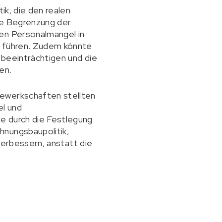
ik, die den realen
te Begrenzung der
ten Personalmangel in
n führen. Zudem könnte
 beeinträchtigen und die
en.
Gewerkschaften stellten
el und
e durch die Festlegung
hnungsbaupolitik,
 verbessern, anstatt die