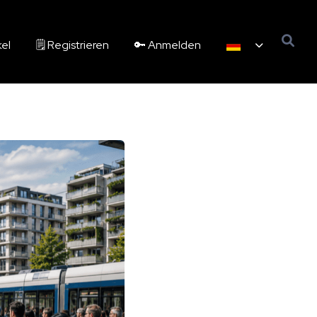
kel
🗒️ Registrieren
🔑 Anmelden