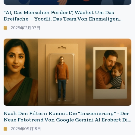
"AI, Das Menschen Fördert", Wächst Um Das
Dreifache ─ Yoodli, Das Team Von Ehemaligen
Google-Mitarbeitern, Erreicht Eine Bewertung
2025年12月07日
Von Über 300 Millionen Dollar. "Nicht Ersetzende
KI" Verändert Die Unternehmensschulung.
Nach Den Filtern Kommt Die "Inszenierung" - Der
Neue Fototrend Von Google Gemini AI Erobert Die
Welt: Von Retro-Saris Bis Zu 3D-Figuren
2025年09月18日