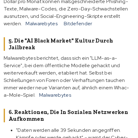
Dollar pro Monat können maßgeschneiderte Phishing-
Texte, Malware-Codes, die Zero-Day-Schwachstellen
ausnutzen, und Social-Engineering-Skripte erstellt
werden.
Malwarebytes
Bitdefender
5. Die "AI Black Market" Kultur Durch
Jailbreak
Malwarebytes berichtet, dass sich ein "LLM-as-a-
Service", bei dem öffentliche Modelle gehackt und
weiterverkauft werden, etabliert hat. Selbst bei
Schließungen von Foren oder Verhaftungen tauchen
immer wieder neue Varianten auf, ähnlich einem Whac-
a-Mole-Spiel.
Malwarebytes
6. Reaktionen, Die In Sozialen Netzwerken
Aufkommen
"Daten werden alle 39 Sekunden angegriffen.
Kämpfe oder werde gehackt" – warnt der Cyber-