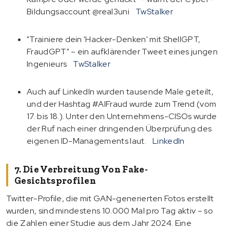
Bildungsaccount @real3uni
TwStalker
"Trainiere dein 'Hacker-Denken' mit ShellGPT,
FraudGPT" – ein aufklärender Tweet eines jungen
Ingenieurs
TwStalker
Auch auf LinkedIn wurden tausende Male geteilt,
und der Hashtag #AIFraud wurde zum Trend (vom
17. bis 18.). Unter den Unternehmens-CISOs wurde
der Ruf nach einer dringenden Überprüfung des
eigenen ID-Managements laut.
LinkedIn
7. Die Verbreitung Von Fake-
Gesichtsprofilen
Twitter-Profile, die mit GAN-generierten Fotos erstellt
wurden, sind mindestens 10.000 Mal pro Tag aktiv – so
die Zahlen einer Studie aus dem Jahr 2024. Eine