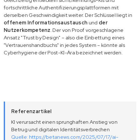
Gleichzeitig entwickeln sich Erkennungs-KIs und
fortschrittliche Authentifizierungsplattformen mit
derselben Geschwindigkeit weiter. Der Schlüssel liegt in
offenem Informationsaustausch
und
der
Nutzerkompetenz
. Der von Proof vorgeschlagene
Ansatz "Trust by Design" – also die Einbettung eines
"Vertrauenshandbuchs" in jedes System – könnte als
Cyberhygiene der Post-KI-Ära bezeichnet werden.
Referenzartikel
KI verursacht einen sprunghaften Anstieg von
Betrug und digitalen Identitätsverbrechen
Quelle: https://betanews.com/2025/07/17/ai-