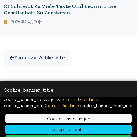
KI Schreibt Zu Viele Texte Und Beginnt, Die
Gesellschaft Zu Zerstören.
2026年04月20日
Zurück zur Artikelliste
Cookie_banner_title
cookie_banner_message
Datenschutzrichtlinie
cookie_banner_and
Cookie-Richtlinie
cookie_banner_more_info
Kontakt
|
Nutzungsbedingungen
|
Datenschutzrichtlinie
|
Cookie-
Richtlinie
|
Cookie-Einstellungen
Cookie-Einstellungen
© Copyright
2026
ukiyo journal - 日本と世界をつなぐ新しいニュースメディア
accept_essential
Alle Rechte vorbehalten.