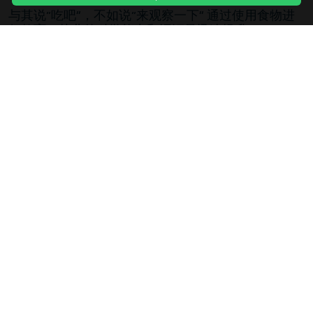
与其说“吃吧”，不如说“来观察一下” 通过使用食物进
行教育，幼儿的科学能力和词汇量迅速提升
2026年05月19日
“看似普通的青少年”其实很危险，儿童SNS依赖检查
清单
2026年06月21日