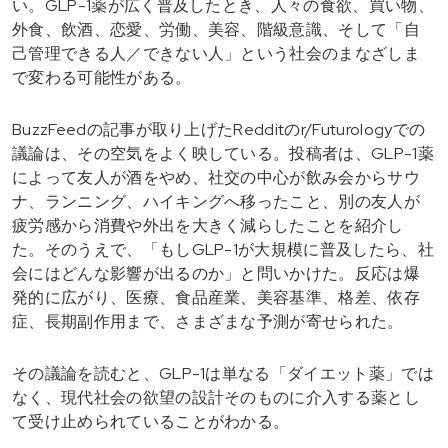
い。GLP-1薬が広く普及したとき、人々の食欲、買い物、
外食、飲酒、恋愛、労働、美容、階級意識、そして「自
己管理できる人／できない人」という社会のまなざしま
で変わる可能性がある。
BuzzFeedの記事が取り上げたRedditのr/Futurologyでの
議論は、その空気をよく映している。投稿者は、GLP-1薬
によって友人が酒をやめ、社交の中心が飲み会からサウ
ナ、ランニング、ハイキングへ移ったこと、別の友人が
疲労感から消費や外出を大きく減らしたことを紹介し
た。そのうえで、「もしGLP-1が大規模に普及したら、社
会にはどんな影響が出るのか」と問いかけた。反応は爆
発的に広がり、医療、食品産業、美容基準、格差、依存
症、長期副作用まで、さまざまな予測が寄せられた。
その議論を読むと、GLP-1は単なる「ダイエット薬」では
なく、現代社会の欲望の設計そのものに介入する薬とし
て受け止められていることがわかる。