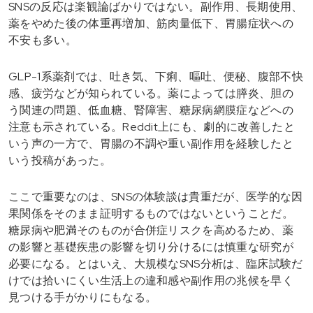
SNSの反応は楽観論ばかりではない。副作用、長期使用、
薬をやめた後の体重再増加、筋肉量低下、胃腸症状への
不安も多い。
GLP-1系薬剤では、吐き気、下痢、嘔吐、便秘、腹部不快
感、疲労などが知られている。薬によっては膵炎、胆の
う関連の問題、低血糖、腎障害、糖尿病網膜症などへの
注意も示されている。Reddit上にも、劇的に改善したと
いう声の一方で、胃腸の不調や重い副作用を経験したと
いう投稿があった。
ここで重要なのは、SNSの体験談は貴重だが、医学的な因
果関係をそのまま証明するものではないということだ。
糖尿病や肥満そのものが合併症リスクを高めるため、薬
の影響と基礎疾患の影響を切り分けるには慎重な研究が
必要になる。とはいえ、大規模なSNS分析は、臨床試験だ
けでは拾いにくい生活上の違和感や副作用の兆候を早く
見つける手がかりにもなる。