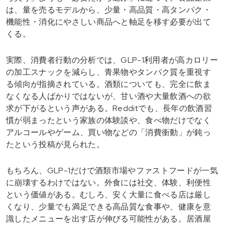
は、量を売るモデルから、少量・高品質・高タンパク・
機能性・消化にやさしい商品へと軸足を移す必要が出て
くる。
実際、消費者行動の分析では、GLP-1利用者が高カロリー
の加工スナックを減らし、青果物やタンパク質を重視す
る傾向が指摘されている。酒類についても、完全に飲ま
なくなる人ばかりではないが、甘い酒や大量飲酒への欲
求が下がるという声がある。Redditでも、長年の飲酒習
慣が弱まったという家族の体験談や、食べ物だけでなく
アルコールやゲーム、買い物などの「消費衝動」が鈍っ
たという投稿が見られた。
もちろん、GLP-1だけで酒類市場やファストフードが一気
に崩壊するわけではない。外食には社交、体験、利便性
という価値がある。むしろ、安く大量に食べる店は厳し
くなり、少量でも満足できる高品質な食事や、健康を意
識したメニューを出す店が伸びる可能性がある。居酒屋