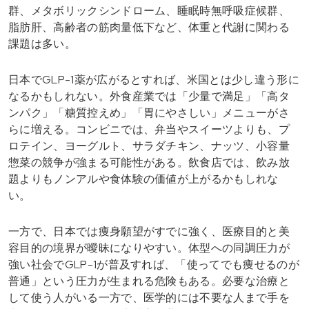
群、メタボリックシンドローム、睡眠時無呼吸症候群、
脂肪肝、高齢者の筋肉量低下など、体重と代謝に関わる
課題は多い。
日本でGLP-1薬が広がるとすれば、米国とは少し違う形に
なるかもしれない。外食産業では「少量で満足」「高タ
ンパク」「糖質控えめ」「胃にやさしい」メニューがさ
らに増える。コンビニでは、弁当やスイーツよりも、プ
ロテイン、ヨーグルト、サラダチキン、ナッツ、小容量
惣菜の競争が強まる可能性がある。飲食店では、飲み放
題よりもノンアルや食体験の価値が上がるかもしれな
い。
一方で、日本では痩身願望がすでに強く、医療目的と美
容目的の境界が曖昧になりやすい。体型への同調圧力が
強い社会でGLP-1が普及すれば、「使ってでも痩せるのが
普通」という圧力が生まれる危険もある。必要な治療と
して使う人がいる一方で、医学的には不要な人まで手を