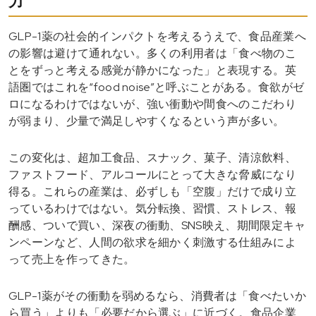
力
GLP-1薬の社会的インパクトを考えるうえで、食品産業へ
の影響は避けて通れない。多くの利用者は「食べ物のこ
とをずっと考える感覚が静かになった」と表現する。英
語圏ではこれを“food noise”と呼ぶことがある。食欲がゼ
ロになるわけではないが、強い衝動や間食へのこだわり
が弱まり、少量で満足しやすくなるという声が多い。
この変化は、超加工食品、スナック、菓子、清涼飲料、
ファストフード、アルコールにとって大きな脅威になり
得る。これらの産業は、必ずしも「空腹」だけで成り立
っているわけではない。気分転換、習慣、ストレス、報
酬感、ついで買い、深夜の衝動、SNS映え、期間限定キャ
ンペーンなど、人間の欲求を細かく刺激する仕組みによ
って売上を作ってきた。
GLP-1薬がその衝動を弱めるなら、消費者は「食べたいか
ら買う」よりも「必要だから選ぶ」に近づく。食品企業