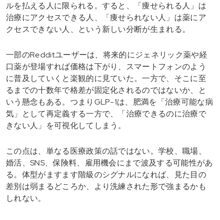
ルを払える人に限られる。すると、「痩せられる人」は
治療にアクセスできる人、「痩せられない人」は薬にア
クセスできない人、という新しい分断が生まれる。
一部のRedditユーザーは、将来的にジェネリック薬や経
口薬が登場すれば価格は下がり、スマートフォンのよう
に普及していくと楽観的に見ていた。一方で、そこに至
るまでの十数年で格差が固定化されるのではないか、と
いう懸念もある。つまりGLP-1は、肥満を「治療可能な病
気」として再定義する一方で、「治療できるのに治療で
きない人」を可視化してしまう。
この点は、単なる医療政策の話ではない。学校、職場、
婚活、SNS、保険料、雇用機会にまで波及する可能性があ
る。体型がますます階級のシグナルになれば、見た目の
差別は弱まるどころか、より洗練された形で強まるかも
しれない。