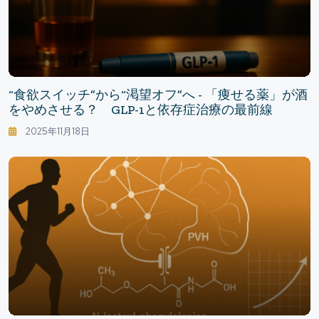
“食欲スイッチ”から“渇望オフ”へ - 「痩せる薬」が酒
をやめさせる？ GLP-1と依存症治療の最前線
2025年11月18日