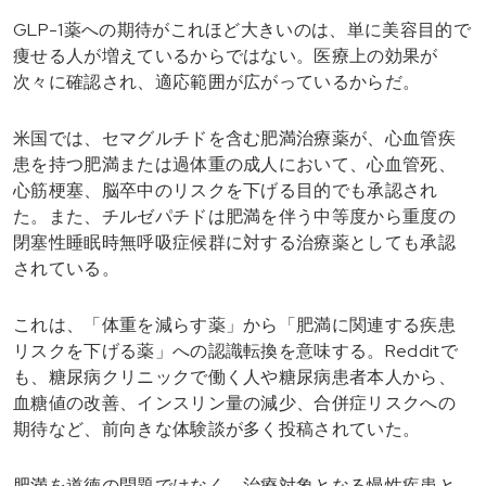
GLP-1薬への期待がこれほど大きいのは、単に美容目的で
痩せる人が増えているからではない。医療上の効果が
次々に確認され、適応範囲が広がっているからだ。
米国では、セマグルチドを含む肥満治療薬が、心血管疾
患を持つ肥満または過体重の成人において、心血管死、
心筋梗塞、脳卒中のリスクを下げる目的でも承認され
た。また、チルゼパチドは肥満を伴う中等度から重度の
閉塞性睡眠時無呼吸症候群に対する治療薬としても承認
されている。
これは、「体重を減らす薬」から「肥満に関連する疾患
リスクを下げる薬」への認識転換を意味する。Redditで
も、糖尿病クリニックで働く人や糖尿病患者本人から、
血糖値の改善、インスリン量の減少、合併症リスクへの
期待など、前向きな体験談が多く投稿されていた。
肥満を道徳の問題ではなく、治療対象となる慢性疾患と