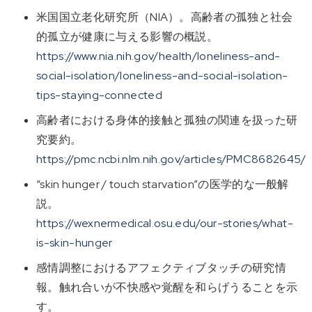
米国国立老化研究所（NIA）。高齢者の孤独と社会
的孤立が健康に与える影響の概説。
https://www.nia.nih.gov/health/loneliness-and-
social-isolation/loneliness-and-social-isolation-
tips-staying-connected
高齢者における身体的接触と孤独の関連を扱った研
究要約。
https://pmc.ncbi.nlm.nih.gov/articles/PMC8682645/
“skin hunger / touch starvation”の医学的な一般解
説。
https://wexnermedical.osu.edu/our-stories/what-
is-skin-hunger
感情調整におけるアフェクティブタッチの研究情
報。触れ合いが不快感や覚醒を和らげうることを示
す。