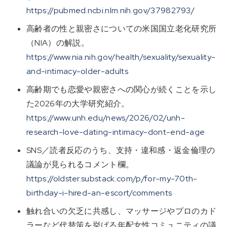
https://pubmed.ncbi.nlm.nih.gov/37982793/
高齢者の性と親密さについての米国国立老化研究所
（NIA）の解説。
https://www.nia.nih.gov/health/sexuality/sexuality-
and-intimacy-older-adults
高齢期でも恋愛や親密さへの関心が続くことを示し
た2026年の大学研究紹介。
https://www.unh.edu/news/2026/02/unh-
research-love-dating-intimacy-dont-end-age
SNS／読者反応のうち、支持・違和感・返金倫理の
議論が見られるコメント欄。
https://oldster.substack.com/p/for-my-70th-
birthday-i-hired-an-escort/comments
触れ合いの欠乏に共感し、マッサージやプロのカド
ラーなど代替策を挙げる年配女性コミュニティの議