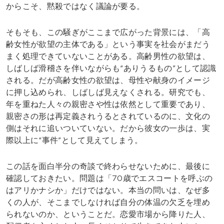
からこそ、黙殺ではなく議論が要る。
そもそも、この騒ぎがここまで広がった背景には、「高
齢女性が欲望の主体である」という事実を社会がまだう
まく処理できていないことがある。高齢男性の欲望は、
しばしば滑稽さを伴いながらも“ありうるもの”として認識
される。だが高齢女性の欲望は、母性や献身のイメージ
に押し込められ、しばしば見えなくされる。研究でも、
年を重ねた人々の親密さや性は依然として重要であり、
親密さの形は再定義されうるとされているのに、文化の
側はそれに追いついていない。だから彼女の一歩は、実
際以上に“事件”として見えてしまう。
この話を面白半分の奇談で終わらせないために、最後に
確認しておきたい。問題は「70歳でエスコートを呼ぶの
はアリかナシか」だけではない。本当の問いは、なぜ多
くの人が、そこまでしなければ自分の体温の欠乏を埋め
られないのか、ということだ。恋愛市場から降りた人、