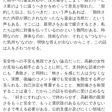
た相手への返金対応や、性労働をどこまで一般のサービ
ス業のように扱うべきかをめぐって意見が割れた。「契
約した以上、払うべきだ」という声もあれば、「期待さ
れた内容が満たされなかったなら返金は当然だ」という
声もある。そこには、親密さをお金で媒介するとき、私
たちは何に対価を払っているのかという難問がある。時
間なのか、身体なのか、技術なのか、それとも“つながっ
た気持ち”なのか。明快な答えが出ないからこそ、この話
は人をざわつかせる。
安全性への不安も無視できない論点だった。高齢の女性
が見知らぬ相手と会うことに対して、支持的な読者の中
にも「勇敢さ」と同時に「怖さ」を感じた人は少なくな
い。実際、後編のコメント欄でも安全面を懸念する声が
見られる。自己決定を尊重することと、無防備さを称賛
することは違う。だからこの話を社会的に受け止めるな
ら、「好きにすればいい」で終わらせず、高齢期の親密
さをもっと安全で、もっと選択肢のあるものにできない
かまで考える必要がある。公的支援が及びにくい領域だ