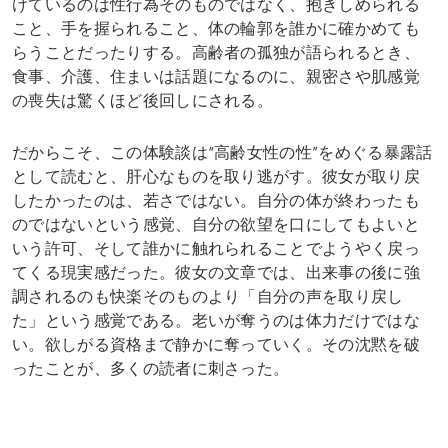
けているのは性行為そのものではなく、抱きしめられる
こと、手を握られること、体の輪郭を誰かに確かめても
らうことだったりする。高齢者の孤独が語られるとき、
食事、介護、住まいは話題になるのに、親密さや肌感覚
の喪失は驚くほど後回しにされる。
だからこそ、この体験談は“高齢女性の性”をめぐる暴露話
として読むと、肝心なものを取り逃がす。彼女が取り戻
したかったのは、若さではない。自分の体が終わったも
のではないという感覚、自分の欲望を口にしてもよいと
いう許可、そして誰かに触れられることでようやく戻っ
てくる現実感だった。彼女の文章では、出来事の後に強
調されるのも快楽そのものより「自分の声を取り戻し
た」という感覚である。老いが奪うのは体力だけではな
い。欲しがる資格まで静かに奪っていく。その沈黙を破
ったことが、多くの読者に刺さった。