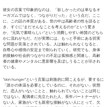
彼女の言葉で印象的なのは、「欲しかったのは単なるオ
ーガズムではなく、つながりだった」という点だ。ここ
に、この話の本質がある。世の中は高齢者の性を語ると
き、すぐに“まだそんなことを考えるのか”という驚き
か、“元気で素晴らしい”という消費しやすい称賛のどちら
かに流れがちだ。だが実際には、もっと手前にある切実
な問題が見落とされている。人は触れられなくなると、
自尊心や感情の安定まで削られていく。研究でも、身体
的接触や社会的つながりの不足は孤独感と関連し、高齢
者の健康やメンタルに悪影響を及ぼしうることが示され
ている。
“skin hunger”という言葉は刺激的に聞こえるが、要するに
「誰かの体温を必要としているのに、それがない」状態
だ。恋人がいないことと、触れられていないことは同じ
ではない。配偶者に先立たれた人、長年パートナーがい
ない人、家族がいても親密な接触がない人にとって、欠