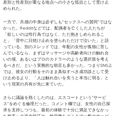
差別と性差別が重なる地点への小さな抵抗として受け止
められた。
一方で、共感の中身は必ずしも“セックスへの賛同”ではな
かった。Redditなどでは、配偶者を亡くした人たちが
「欲しいのは性行為ではなく、ただ抱きしめられるこ
と」「背中に日焼け止めを塗られただけで泣いた」と語
っている。別のスレッドでは、年配の女性が孤独に苦し
んでいるなら、まずはマッサージや高齢者向けの触れ合
いの場、あるいはプロのカドラーのような選択肢を考え
るべきだ、という実務的な助言も多かった。つまりSNS上
では、彼女の行動をそのまま真似すべき成功談として受
け止めるより、「人は触れ合いを失うと本当に弱る」と
いう現実の共有が先に来ていた。
さらに議論を熱くしたのは、エスコートという“サービ
ス”をめぐる倫理だった。コメント欄では、女性の自己探
求を支持しつつも、最初の体験で十分に満足できなかっ