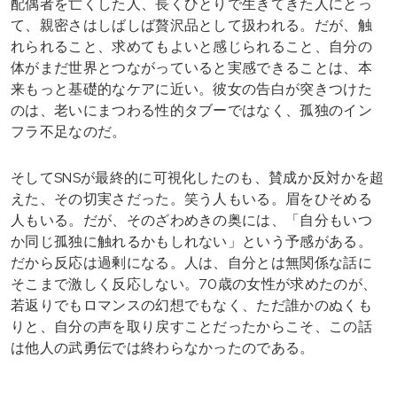
配偶者を亡くした人、長くひとりで生きてきた人にとっ
て、親密さはしばしば贅沢品として扱われる。だが、触
れられること、求めてもよいと感じられること、自分の
体がまだ世界とつながっていると実感できることは、本
来もっと基礎的なケアに近い。彼女の告白が突きつけた
のは、老いにまつわる性的タブーではなく、孤独のイン
フラ不足なのだ。
そしてSNSが最終的に可視化したのも、賛成か反対かを超
えた、その切実さだった。笑う人もいる。眉をひそめる
人もいる。だが、そのざわめきの奥には、「自分もいつ
か同じ孤独に触れるかもしれない」という予感がある。
だから反応は過剰になる。人は、自分とは無関係な話に
そこまで激しく反応しない。70歳の女性が求めたのが、
若返りでもロマンスの幻想でもなく、ただ誰かのぬくも
りと、自分の声を取り戻すことだったからこそ、この話
は他人の武勇伝では終わらなかったのである。