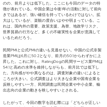
のの、前月よりは低下した。ここにも今回のデータの特
徴が表れている。中国企業は今後1年の活動に対して前向
きではあるが、強い確信を持っているわけではない。拡
大はしているが、楽観の度合いはやや弱まっている。こ
れは、国内外の需要、政策支援、為替、地政学リスク、
世界貿易の行方など、多くの不確実性を企業が意識して
いるためだろう。
民間PMIと公式PMIの違いも見逃せない。中国の公式非製
造業PMIは6月に50.2となり、前月の50.1からわずかに上
昇した。これに対し、RatingDogの民間サービス業PMIは
54.1と高めの水準を維持しながらも、前月比では低下し
た。方向感がやや異なるのは、調査対象の違いによると
ころが大きい。公式調査はより大きな企業や国有企業を
反映しやすい一方、民間調査は民間企業や中小企業、輸
出志向の企業の動きを映しやすいとされる。
したがって、今回の数字を読む際には「どちらが正しい