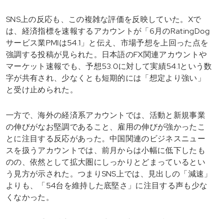
SNS上の反応も、この複雑な評価を反映していた。Xで
は、経済指標を速報するアカウントが「6月のRatingDog
サービス業PMIは54.1」と伝え、市場予想を上回った点を
強調する投稿が見られた。日本語のFX関連アカウントや
マーケット速報でも、予想53.0に対して実績54.1という数
字が共有され、少なくとも短期的には「想定より強い」
と受け止められた。
一方で、海外の経済系アカウントでは、活動と新規事業
の伸びがなお堅調であること、雇用の伸びが強かったこ
とに注目する反応があった。中国関連のビジネスニュー
スを扱うアカウントでは、前月からは小幅に低下したも
のの、依然として拡大圏にしっかりとどまっているとい
う見方が示された。つまりSNS上では、見出しの「減速」
よりも、「54台を維持した底堅さ」に注目する声も少な
くなかった。