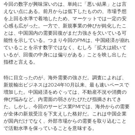
今回の数字が興味深いのは、単純に「悪い結果」とは言
えない点にある。前月からは低下したものの、市場予想
を上回る水準で着地したため、マーケットでは一定の安
心感も広がった。一方で、新規事業の伸びが鈍化したこ
とは、中国国内の需要回復がまだ力強さを欠いている可
能性を示している。つまり今回のPMIは、中国経済が崩れ
ていることを示す数字ではなく、むしろ「拡大は続いて
いるが、回復の中身には偏りがある」ことを映し出した
指標と言える。
特に目立ったのが、海外需要の強さだ。調査によれば、
新規輸出ビジネスは2024年10月以来、最も速いペースで
増加した。中国経済をめぐっては、不動産不況や消費の
伸び悩みなど、内需面の弱さがたびたび指摘されてき
た。しかし、今回のサービス業PMIでは、海外からの需要
が全体の新規受注を下支えした格好だ。これは中国企業
が国内だけでなく、外部市場からの需要を取り込むこと
で活動水準を保っていることを意味する。