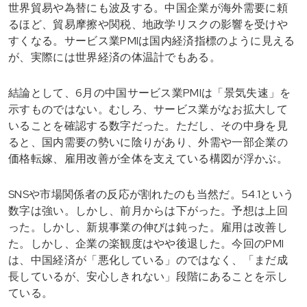
世界貿易や為替にも波及する。中国企業が海外需要に頼
るほど、貿易摩擦や関税、地政学リスクの影響を受けや
すくなる。サービス業PMIは国内経済指標のように見える
が、実際には世界経済の体温計でもある。
結論として、6月の中国サービス業PMIは「景気失速」を
示すものではない。むしろ、サービス業がなお拡大して
いることを確認する数字だった。ただし、その中身を見
ると、国内需要の勢いに陰りがあり、外需や一部企業の
価格転嫁、雇用改善が全体を支えている構図が浮かぶ。
SNSや市場関係者の反応が割れたのも当然だ。54.1という
数字は強い。しかし、前月からは下がった。予想は上回
った。しかし、新規事業の伸びは鈍った。雇用は改善し
た。しかし、企業の楽観度はやや後退した。今回のPMI
は、中国経済が「悪化している」のではなく、「まだ成
長しているが、安心しきれない」段階にあることを示し
ている。