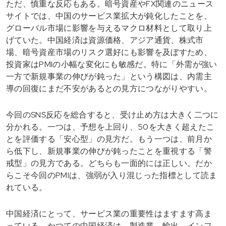
ただ、慎重な反応もある。暗号資産やFX関連のニュース
サイトでは、中国のサービス業拡大が鈍化したことを、
グローバル市場に影響を与えるマクロ材料として取り上
げていた。中国経済は資源価格、アジア通貨、株式市
場、暗号資産市場のリスク選好にも影響を及ぼすため、
投資家はPMIの小幅な変化にも敏感だ。特に「外需が強い
一方で新規事業の伸びが鈍った」という構図は、内需主
導の回復にまだ不安があるとの見方につながりやすい。
今回のSNS反応を総合すると、受け止め方は大きく二つに
分かれる。一つは、予想を上回り、50を大きく超えたこ
とを評価する「安心型」の見方だ。もう一つは、前月か
ら低下し、新規事業の伸びが鈍ったことを重視する「警
戒型」の見方である。どちらも一面的には正しい。だか
らこそ今回のPMIは、強弱が入り混じった指標として読ま
れている。
中国経済にとって、サービス業の重要性はますます高ま
っている。かつての中国経済は、製造業、輸出、インフ