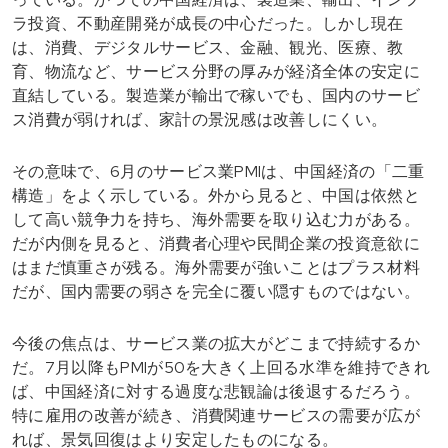
ラ投資、不動産開発が成長の中心だった。しかし現在
は、消費、デジタルサービス、金融、観光、医療、教
育、物流など、サービス分野の厚みが経済全体の安定に
直結している。製造業が輸出で稼いでも、国内のサービ
ス消費が弱ければ、家計の景況感は改善しにくい。
その意味で、6月のサービス業PMIは、中国経済の「二重
構造」をよく示している。外から見ると、中国は依然と
して高い競争力を持ち、海外需要を取り込む力がある。
だが内側を見ると、消費者心理や民間企業の投資意欲に
はまだ慎重さが残る。海外需要が強いことはプラス材料
だが、国内需要の弱さを完全に覆い隠すものではない。
今後の焦点は、サービス業の拡大がどこまで持続するか
だ。7月以降もPMIが50を大きく上回る水準を維持できれ
ば、中国経済に対する過度な悲観論は後退するだろう。
特に雇用の改善が続き、消費関連サービスの需要が広が
れば、景気回復はより安定したものになる。