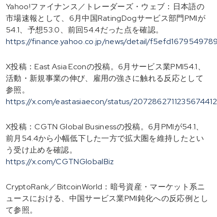
Yahoo!ファイナンス／トレーダーズ・ウェブ：日本語の
市場速報として、6月中国RatingDogサービス部門PMIが
54.1、予想53.0、前回54.4だった点を確認。
https://finance.yahoo.co.jp/news/detail/f5efd16795
X投稿：East Asia Econの投稿。6月サービス業PMI54.1、
活動・新規事業の伸び、雇用の強さに触れる反応として
参照。
https://x.com/eastasiaecon/status/2072862711235674412
X投稿：CGTN Global Businessの投稿。6月PMIが54.1、
前月54.4から小幅低下した一方で拡大圏を維持したとい
う受け止めを確認。
https://x.com/CGTNGlobalBiz
CryptoRank／BitcoinWorld：暗号資産・マーケット系ニ
ュースにおける、中国サービス業PMI鈍化への反応例とし
て参照。