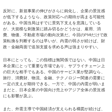
反対に、新規事業の伸びがさらに鈍化し、企業の景況感
が低下するようなら、政策対応への期待が高まる可能性
がある。中国当局はすでに景気下支えを意識している
が、大規模な刺激策に踏み切るかどうかは、雇用、消
費、物価、不動産市場の動向次第だ。今回のPMIだけで政
策転換を判断するのは早いが、内需の弱さが続けば、財
政・金融両面で追加支援を求める声は強まりやすい。
日本にとっても、この指標は無関係ではない。中国は日
本企業にとって重要な市場であり、サプライチェーン上
の巨大な相手でもある。中国のサービス業が堅調なら、
旅行、消費財、物流、金融、テクノロジー関連の需要に
一定の支えが期待できる。一方で、中国の内需が弱いま
まだと、日本企業の中国向け売上やアジア全体の景況感
にも影響が及ぶ。
また、外需主導で中国経済が支えられる構図が続けば、