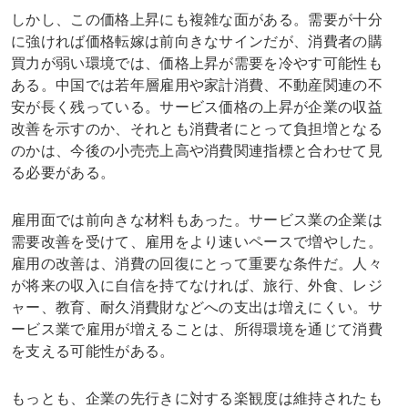
しかし、この価格上昇にも複雑な面がある。需要が十分
に強ければ価格転嫁は前向きなサインだが、消費者の購
買力が弱い環境では、価格上昇が需要を冷やす可能性も
ある。中国では若年層雇用や家計消費、不動産関連の不
安が長く残っている。サービス価格の上昇が企業の収益
改善を示すのか、それとも消費者にとって負担増となる
のかは、今後の小売売上高や消費関連指標と合わせて見
る必要がある。
雇用面では前向きな材料もあった。サービス業の企業は
需要改善を受けて、雇用をより速いペースで増やした。
雇用の改善は、消費の回復にとって重要な条件だ。人々
が将来の収入に自信を持てなければ、旅行、外食、レジ
ャー、教育、耐久消費財などへの支出は増えにくい。サ
ービス業で雇用が増えることは、所得環境を通じて消費
を支える可能性がある。
もっとも、企業の先行きに対する楽観度は維持されたも