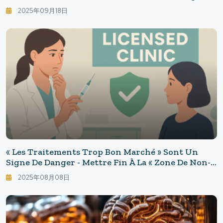
Gemini AI Conquiert Le Monde : Des Saris Rétro
2025年09月18日
Aux Figurines 3D
« Les Traitements Trop Bon Marché » Sont Un
Signe De Danger - Mettre Fin À La « Zone De Non-
Droit » Des Soins Esthétiques : Le Royaume-Uni Va
2025年08月08日
Éliminer Le « Laisser-Faire Du Botox » Grâce À Un
Système De Licences.