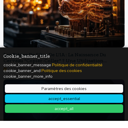
Les Pièges De L'ère De L'IA : La Naissance Du
Cookie_banner_title
Cerveau "copier-Coller" ? Une Utilisation
cookie_banner_message
Politique de confidentialité
Prolongée De ChatGPT Réduit La Mémoire De 55 %
2025年07月20日
cookie_banner_and
Politique des cookies
cookie_banner_more_info
Paramètres des cookies
accept_essential
accept_all