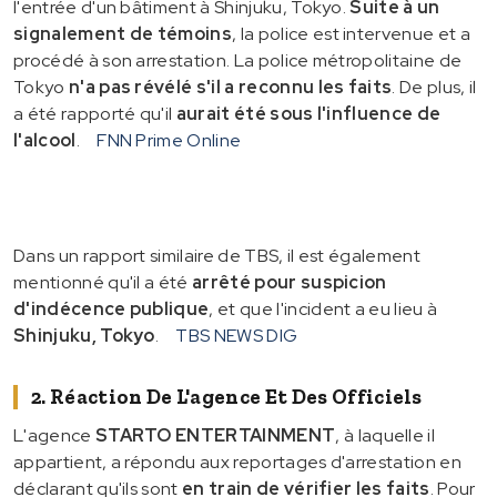
l'entrée d'un bâtiment à Shinjuku, Tokyo.
Suite à un
signalement de témoins
, la police est intervenue et a
procédé à son arrestation. La police métropolitaine de
Tokyo
n'a pas révélé s'il a reconnu les faits
. De plus, il
a été rapporté qu'il
aurait été sous l'influence de
l'alcool
.
FNN Prime Online
Dans un rapport similaire de TBS, il est également
mentionné qu'il a été
arrêté pour suspicion
d'indécence publique
, et que l'incident a eu lieu à
Shinjuku, Tokyo
.
TBS NEWS DIG
2. Réaction De L'agence Et Des Officiels
L'agence
STARTO ENTERTAINMENT
, à laquelle il
appartient, a répondu aux reportages d'arrestation en
déclarant qu'ils sont
en train de vérifier les faits
. Pour