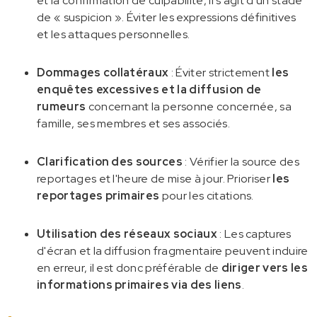
et la confirmation de culpabilité, il s'agit d'un stade
de « suspicion ». Éviter les expressions définitives
et les attaques personnelles.
Dommages collatéraux
: Éviter strictement
les
enquêtes excessives et la diffusion de
rumeurs
concernant la personne concernée, sa
famille, ses membres et ses associés.
Clarification des sources
: Vérifier la source des
reportages et l'heure de mise à jour. Prioriser
les
reportages primaires
pour les citations.
Utilisation des réseaux sociaux
: Les captures
d'écran et la diffusion fragmentaire peuvent induire
en erreur, il est donc préférable de
diriger vers les
informations primaires via des liens
.