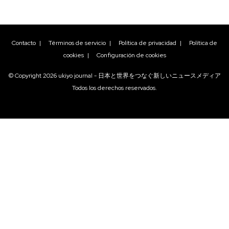
Contacto
|
Términos de servicio
|
Política de privacidad
|
Política de
cookies
|
Configuración de cookies
© Copyright
2026
ukiyo journal - 日本と世界をつなぐ新しいニュースメディア
Todos los derechos reservados.