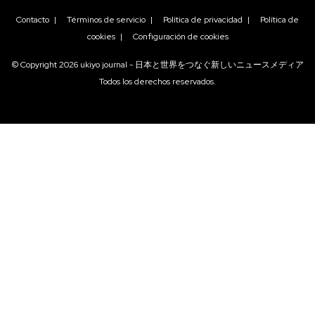
Contacto
|
Términos de servicio
|
Política de privacidad
|
Política de
cookies
|
Configuración de cookies
© Copyright
2026
ukiyo journal - 日本と世界をつなぐ新しいニュースメディア
Todos los derechos reservados.