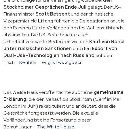
Die Grundlage für die Verlängerung wurde bei den
Stockholmer Gesprächen Ende Juli
gelegt. Der US-
Finanzminister
Scott Bessent
und der chinesische
Vizepremier
He Lifeng
führten die Delegationen an, die
den Rahmen für die Verlängerung des Waffenstillstands
abstimmten. Die US-Seite brachte auch
sicherheitsrelevante Bedenken wie den
Kauf von Rohöl
unter russischen Sanktionen
und den
Export von
Dual-Use-Technologien nach Russland
auf den
Tisch.
Reuters
english.www.gov.cn
Das Weiße Haus veröffentlichte auch eine
gemeinsame
Erklärung
, die den Verlauf bis Stockholm (Genf im Mai,
London im Juni) rekapituliert und andeutet, dass die
Gespräche fortgesetzt werden. Die aktuelle
Verlängerung ist eine Fortsetzung dieser
Bemühungen.
The White House