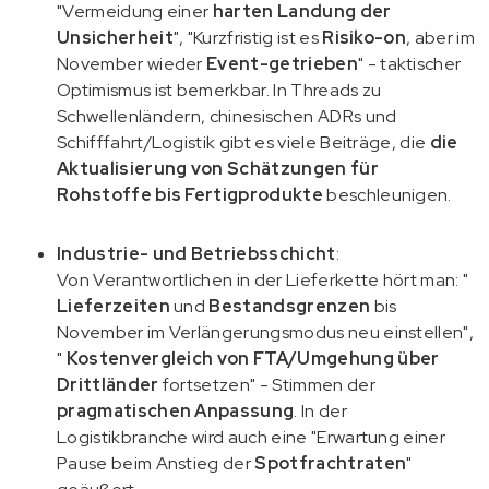
"Vermeidung einer
harten Landung der
Unsicherheit
", "Kurzfristig ist es
Risiko-on
, aber im
November wieder
Event-getrieben
" - taktischer
Optimismus ist bemerkbar. In Threads zu
Schwellenländern, chinesischen ADRs und
Schifffahrt/Logistik gibt es viele Beiträge, die
die
Aktualisierung von Schätzungen für
Rohstoffe bis Fertigprodukte
beschleunigen.
Industrie- und Betriebsschicht
:
Von Verantwortlichen in der Lieferkette hört man: "
Lieferzeiten
und
Bestandsgrenzen
bis
November im Verlängerungsmodus neu einstellen",
"
Kostenvergleich von FTA/Umgehung über
Drittländer
fortsetzen" - Stimmen der
pragmatischen Anpassung
. In der
Logistikbranche wird auch eine "Erwartung einer
Pause beim Anstieg der
Spotfrachtraten
"