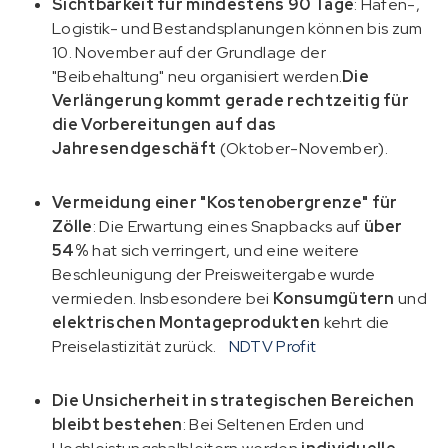
Sichtbarkeit für mindestens 90 Tage
: Hafen-,
Logistik- und Bestandsplanungen können bis zum
10. November auf der Grundlage der
"Beibehaltung" neu organisiert werden.
Die
Verlängerung kommt gerade rechtzeitig für
die Vorbereitungen auf das
Jahresendgeschäft
(Oktober-November).
Vermeidung einer "Kostenobergrenze" für
Zölle
: Die Erwartung eines Snapbacks auf
über
54%
hat sich verringert, und eine weitere
Beschleunigung der Preisweitergabe wurde
vermieden. Insbesondere bei
Konsumgütern
und
elektrischen Montageprodukten
kehrt die
Preiselastizität zurück.
NDTV Profit
Die Unsicherheit in strategischen Bereichen
bleibt bestehen
: Bei Seltenen Erden und