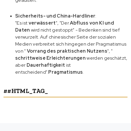
geäußert.
Sicherheits- und China-Hardliner
:
"Es ist
verwässert
", "Der
Abfluss von KI und
Daten
wird nicht gestoppt" - Bedenken sind tief
verwurzelt. Auf chinesischer Seite der sozialen
Medien verbreitet sich hingegen der Pragmatismus
von "
Vorrang des praktischen Nutzens
", "
schrittweise Erleichterungen
werden geschätzt,
aber
Dauerhaftigkeit
ist
entscheidend".
Pragmatismus
.
##HTML_TAG_