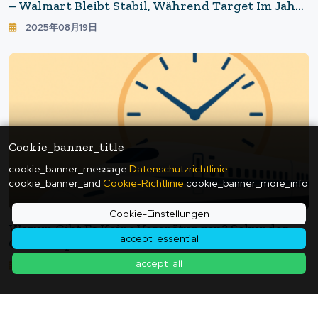
– Walmart Bleibt Stabil, Während Target Im Jahr
2025 An Schwung Verliert
2025年08月19日
Cookie_banner_title
cookie_banner_message
Datenschutzrichtlinie
cookie_banner_and
Cookie-Richtlinie
cookie_banner_more_info
Cookie-Einstellungen
Warum Gibt Es Keine Verspätungen? Sekunden-
accept_essential
Genaue Operationen Lernen Vom Shinkansen
accept_all
2025年07月01日