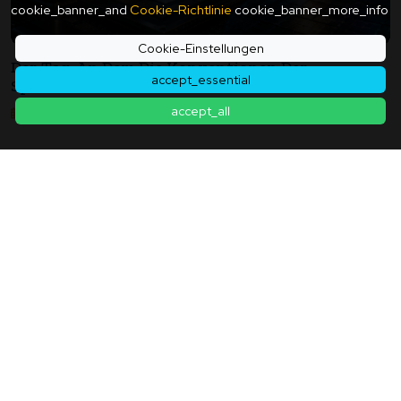
cookie_banner_and
Cookie-Richtlinie
cookie_banner_more_info
Cookie-Einstellungen
Der Tag, An Dem Die Konventionen Der
accept_essential
Speicherindustrie Erschüttert Wurden - Micron
Und Die Schockierende Bruttogewinnmarge Von
accept_all
2026年06月25日
84,9%
Zurück zur Artikelliste
Kontakt
|
Nutzungsbedingungen
|
Datenschutzrichtlinie
|
Cookie-
Richtlinie
|
Cookie-Einstellungen