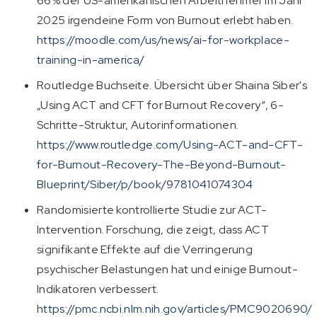
66% der US-amerikanischen Arbeitnehmer im Jahr
2025 irgendeine Form von Burnout erlebt haben.
https://moodle.com/us/news/ai-for-workplace-
training-in-america/
Routledge Buchseite. Übersicht über Shaina Siber's
„Using ACT and CFT for Burnout Recovery“, 6-
Schritte-Struktur, Autorinformationen.
https://www.routledge.com/Using-ACT-and-CFT-
for-Burnout-Recovery-The-Beyond-Burnout-
Blueprint/Siber/p/book/9781041074304
Randomisierte kontrollierte Studie zur ACT-
Intervention. Forschung, die zeigt, dass ACT
signifikante Effekte auf die Verringerung
psychischer Belastungen hat und einige Burnout-
Indikatoren verbessert.
https://pmc.ncbi.nlm.nih.gov/articles/PMC9020690/