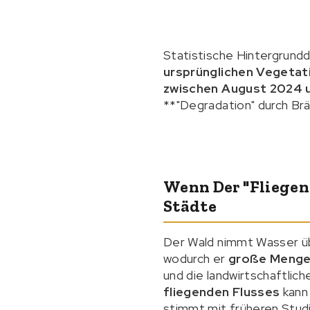
Statistische Hintergrund
ursprünglichen Vegetat
zwischen August 2024 u
**"Degradation" durch Br
Wenn Der "fliegen
Städte
Der Wald nimmt Wasser übe
wodurch er
große Mengen
und die landwirtschaftlic
fliegenden Flusses
kann
stimmt mit früheren Stud