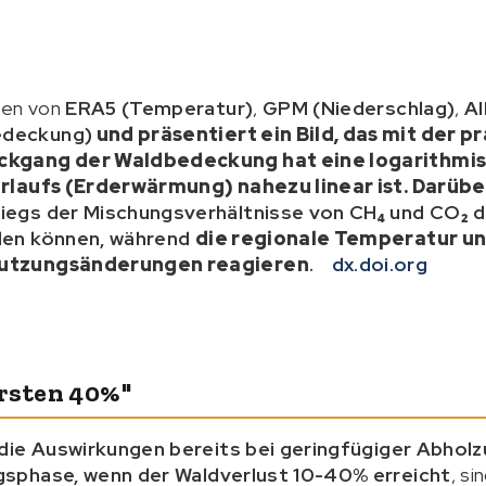
ten von
ERA5 (Temperatur)
,
GPM (Niederschlag)
,
AI
edeckung)
und präsentiert ein Bild, das mit der 
ckgang der Waldbedeckung hat eine logarithmi
erlaufs (Erderwärmung) nahezu linear
ist. Darübe
iegs der Mischungsverhältnisse von CH₄ und CO₂ d
den können, während
die regionale Temperatur un
nutzungsänderungen reagieren
.
dx.doi.org
ersten 40%"
die Auswirkungen bereits bei geringfügiger Abholz
gsphase, wenn der Waldverlust 10-40% erreicht
, si