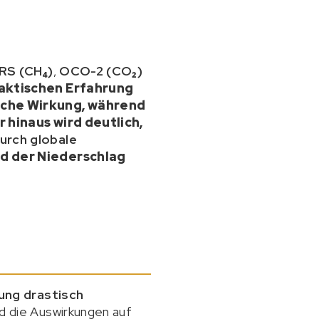
RS (CH₄)
,
OCO-2 (CO₂)
praktischen Erfahrung
sche Wirkung
, während
r hinaus wird deutlich,
urch globale
d der Niederschlag
ung drastisch
nd die Auswirkungen auf