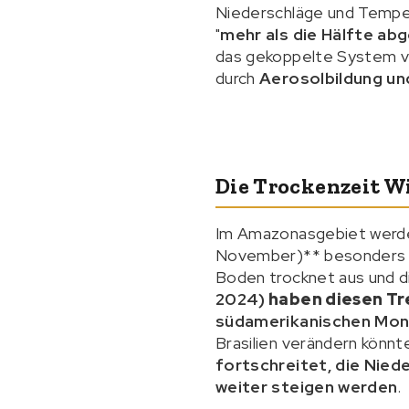
Niederschläge und Temper
"
mehr als die Hälfte abg
das gekoppelte System 
durch
Aerosolbildung un
Die Trockenzeit W
Im Amazonasgebiet werden
November)** besonders de
Boden trocknet aus und 
2024)
haben diesen Tr
südamerikanischen Mon
Brasilien verändern könn
fortschreitet, die Nie
weiter steigen werden
.