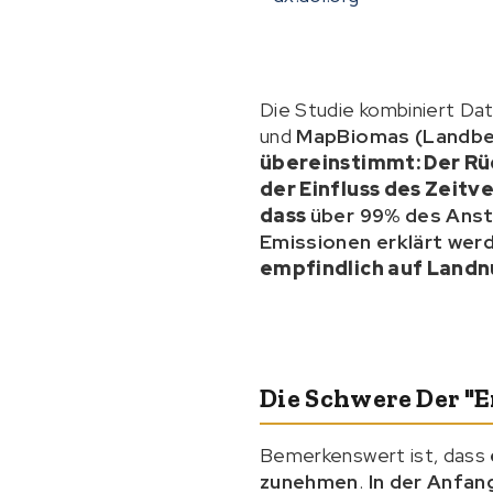
Die Studie kombiniert Da
und
MapBiomas (Landb
übereinstimmt:
Der Rü
der Einfluss des Zeitv
dass
über 99% des Anst
Emissionen erklärt wer
empfindlich auf Land
Die Schwere Der "
Bemerkenswert ist, dass
zunehmen
.
In der Anfan