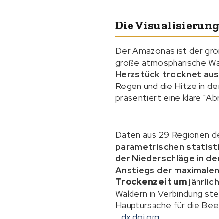
Die Visualisierun
Der Amazonas ist der grö
große atmosphärische Was
Herzstück trocknet aus
Regen und die Hitze in de
präsentiert eine klare "Ab
Daten aus 29 Regionen de
parametrischen statist
der Niederschläge in de
Anstiegs der maximale
Trockenzeit um
jährli
Wäldern in Verbindung ste
Hauptursache für die Beei
dx.doi.org