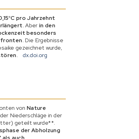
,15°C pro Jahrzehnt
rlängert
. Aber
in den
rockenzeit besonders
fronten
. Die Ergebnisse
osaike gezeichnet wurde,
stören
.
dx.doi.org
 Konten von
Nature
 der Niederschläge in der
tter) geteilt wurde**.
gsphase der Abholzung
' als auch