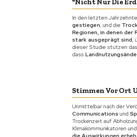
"Nicht Nur Die Er
In den letzten Jahrzehnte
gestiegen
, und die
Trock
Regionen, in denen der 
stark ausgeprägt sind
,
dieser Studie stützen das
dass
Landnutzungsänder
Stimmen Vor Ort U
Unmittelbar nach der Verö
Communications
und
Sp
Trockenzeit auf Abholzung
Klimakommunikatoren und
die Auswirkungen erhebl