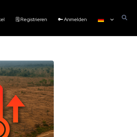
kel
🗒️ Registrieren
🔑 Anmelden