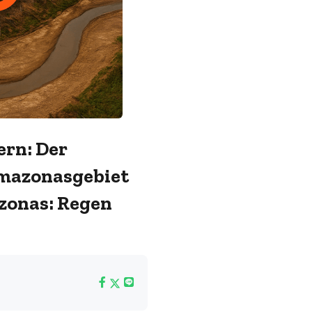
ern: Der
mazonasgebiet
zonas: Regen