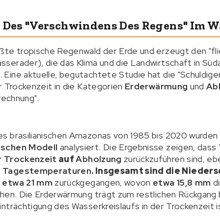
g Des "Verschwindens Des Regens" Im W
ßte tropische Regenwald der Erde und erzeugt den "fli
serader), die das Klima und die Landwirtschaft in Süd
. Eine aktuelle, begutachtete Studie hat die "Schuldige
r Trockenzeit in die Kategorien
Erderwärmung
und
Ab
rechnung".
s brasilianischen Amazonas von 1985 bis 2020 wurden
ischen Modell
analysiert. Die Ergebnisse zeigen, dass
r Trockenzeit
auf
Abholzung
zurückzuführen sind, e
n Tagestemperaturen
. Insgesamt sind die Nieders
ch etwa 21 mm
zurückgegangen, wovon
etwa 15,8 mm
di
hen. Die Erderwärmung trägt zum restlichen Rückgang b
nträchtigung des Wasserkreislaufs in der Trockenzeit i