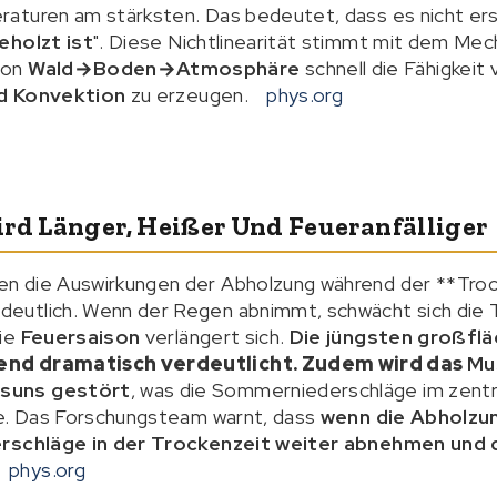
aturen am stärksten. Das bedeutet, dass es nicht erst
eholzt ist
". Diese Nichtlinearität stimmt mit dem Me
von
Wald→Boden→Atmosphäre
schnell die Fähigkeit
d Konvektion
zu erzeugen.
phys.org
ird Länger, Heißer Und Feueranfälliger
 die Auswirkungen der Abholzung während der **Trock
utlich. Wenn der Regen abnimmt, schwächt sich die Tr
die
Feuersaison
verlängert sich.
Die jüngsten großflä
end dramatisch verdeutlicht. Zudem wird das
Mu
suns gestört
, was die Sommerniederschläge im zentr
te. Das Forschungsteam warnt, dass
wenn die Abholzu
derschläge in der Trockenzeit weiter abnehmen und
phys.org