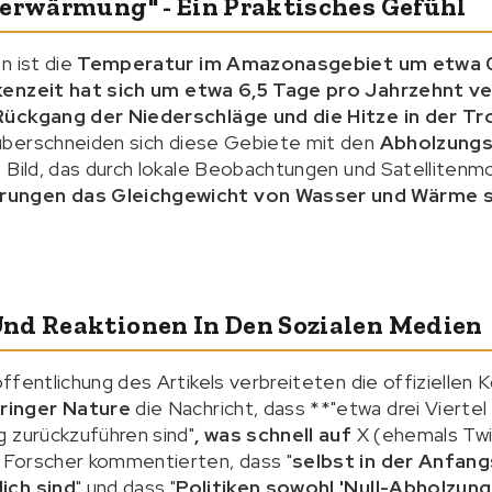
derwärmung" - Ein Praktisches Gefühl
n ist die
Temperatur im Amazonasgebiet um etwa 0
enzeit hat sich um etwa 6,5 Tage pro Jahrzehnt ve
Rückgang der Niederschläge und die Hitze in der T
 überschneiden sich diese Gebiete mit den
Abholzungs
 Bild, das durch lokale Beobachtungen und Satellitenm
ungen das Gleichgewicht von Wasser und Wärme 
nd Reaktionen In Den Sozialen Medien
ffentlichung des Artikels verbreiteten die offiziellen
ringer Nature
die Nachricht, dass **"etwa drei Viertel
 zurückzuführen sind"
, was schnell auf
X (ehemals Twi
 Forscher kommentierten, dass "
selbst in der Anfan
ich sind
" und dass "
Politiken sowohl 'Null-Abholzung