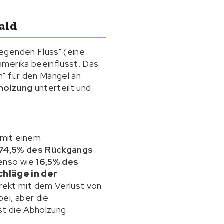
ald
egenden Fluss" (eine
amerika beeinflusst. Das
n" für den Mangel an
holzung
unterteilt und
 mit einem
74,5% des Rückgangs
benso wie
16,5% des
chläge in der
rekt mit dem Verlust von
ei, aber die
st die Abholzung.