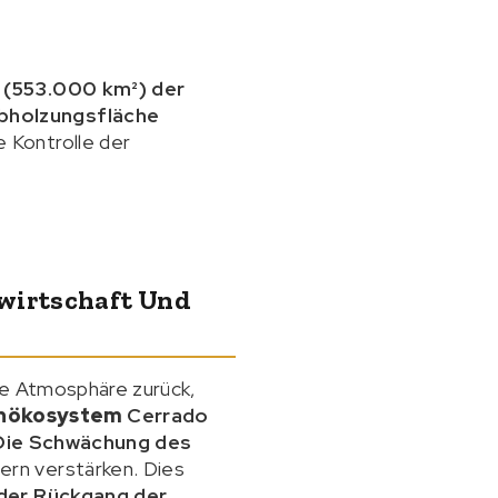
 (553.000 km²) der
bholzungsfläche
e Kontrolle der
dwirtschaft Und
ie Atmosphäre zurück,
enökosystem
Cerrado
Die Schwächung des
rn verstärken. Dies
der Rückgang der