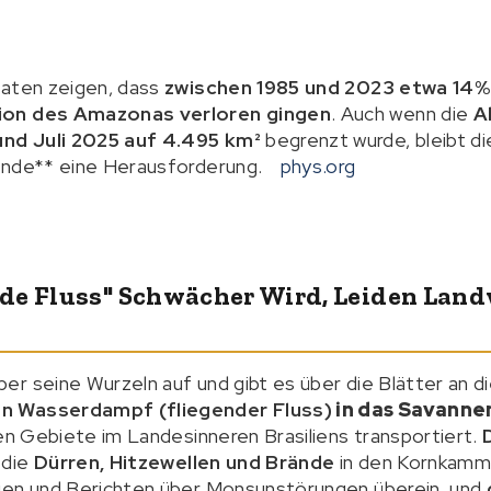
daten zeigen, dass
zwischen 1985 und 2023 etwa 14%
ion des Amazonas verloren gingen
. Auch wenn die
A
nd Juli 2025 auf 4.495 km²
begrenzt wurde, bleibt di
ände** eine Herausforderung.
phys.org
de Fluss" Schwächer Wird, Leiden Lan
r seine Wurzeln auf und gibt es über die Blätter an d
 Wasserdampf (fliegender Fluss)
in das Savann
hen Gebiete im Landesinneren Brasiliens transportiert.
 die
Dürren, Hitzewellen und Brände
in den Kornkamme
ien und Berichten über Monsunstörungen überein, und