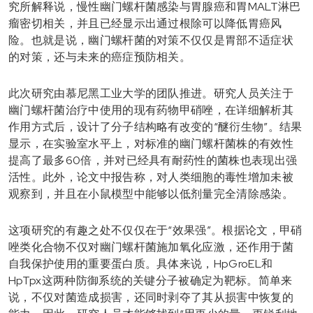
究所解释说，慢性幽门螺杆菌感染与胃腺癌和胃MALT淋巴
瘤密切相关，并且已经显示出通过根除可以降低胃癌风
险。也就是说，幽门螺杆菌的对策不仅仅是胃部不适症状
的对策，还与未来的癌症预防相关。
此次研究由慕尼黑工业大学的团队推进。研究人员关注于
幽门螺杆菌治疗中使用的现有药物甲硝唑，在详细解析其
作用方式后，设计了分子结构略有改变的“醚衍生物”。结果
显示，在实验室水平上，对标准的幽门螺杆菌株的有效性
提高了最多60倍，并对已经具有耐药性的菌株也表现出强
活性。此外，论文中报告称，对人类细胞的毒性增加未被
观察到，并且在小鼠模型中能够以低剂量完全清除感染。
这项研究的有趣之处不仅仅在于“效果强”。根据论文，甲硝
唑类化合物不仅对幽门螺杆菌施加氧化应激，还作用于菌
自我保护使用的重要蛋白质。具体来说，HpGroEL和
HpTpx这两种防御系统的关键分子被确定为靶标。简单来
说，不仅对菌造成损害，还同时剥夺了其从损害中恢复的