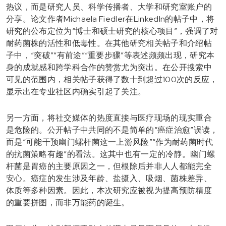
热议，而是研究人员、科学传播者、大学和研究室账户的
分享。论文作者Michaela Fiedler在LinkedIn的帖子中，将
研究的公布定位为“博士和硕士研究的核心项目”，强调了对
耐药菌株的活性和低毒性。在其他研究相关帖子和介绍帖
子中，“突破”“有前途”“重要步骤”等表述频频出现，研究本
身的成就感和跨学科合作的赞赏尤为突出。在公开搜索中
可见的范围内，相关帖子获得了数十到超过100次的反应，
显示出在专业社区内确实引起了关注。
另一方面，将社交媒体的热度直接与医疗现场的现实重合
是危险的。公开帖子中共同的不是简单的“癌症治愈”误读，
而是“可能干预幽门螺杆菌这一上游风险”“作为耐药菌时代
的抗菌策略有趣”的看法。这其中也有一定的冷静。幽门螺
杆菌是胃癌的主要原因之一，但根除后并非人人都能完全
安心。癌症的发生涉及年龄、盐摄入、吸烟、菌株差异、
体质等多种因素。因此，本次研究应被视为提高预防精度
的重要拼图，而非万能药的诞生。