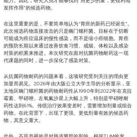
能力。因此，研究人员才能够找到“用更少的量，更锐利地
发挥作用”的候选药物。
在这里重要的是，不要简单地认为“胃癌的新药已经诞生”。
此次候选药物直接攻击的只是幽门螺杆菌。目标在于切断
可能成为癌症温床的慢性感染，而不是缩小癌细胞。胃癌
的预防长期以来通过改善饮食习惯、戒烟、体检以及感染
对策的积累来推进。本次研究在面对抗菌药物耐药这一现
代课题的同时，进一步深化了感染对策。
从抗菌药物耐药的问题来看，这项研究受到关注的理由更
加显而易见。2026年由大阪公立大学主导的分析显示，亚
太地区幽门螺杆菌的药物耐药性从1990年到2022年在克拉
霉素、甲硝唑、左氧氟沙星上大幅上升，特别是甲硝唑耐
药性达到61%。传统治疗效果变差时，需要增加剂量或组合
药物。在此背景下，出现了更强、更低剂量有效的候选药
物，其意义重大。
此外，不容忽视的是对肠道菌群的影响。根据TUM的发