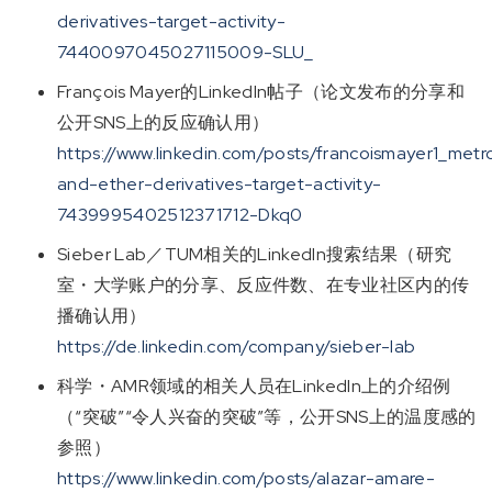
derivatives-target-activity-
7440097045027115009-SLU_
François Mayer的LinkedIn帖子（论文发布的分享和
公开SNS上的反应确认用）
https://www.linkedin.com/posts/francoismayer1_metr
and-ether-derivatives-target-activity-
7439995402512371712-Dkq0
Sieber Lab／TUM相关的LinkedIn搜索结果（研究
室・大学账户的分享、反应件数、在专业社区内的传
播确认用）
https://de.linkedin.com/company/sieber-lab
科学・AMR领域的相关人员在LinkedIn上的介绍例
（“突破”“令人兴奋的突破”等，公开SNS上的温度感的
参照）
https://www.linkedin.com/posts/alazar-amare-