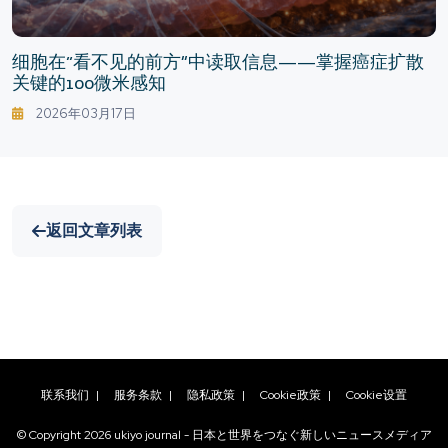
细胞在“看不见的前方”中读取信息——掌握癌症扩散
关键的100微米感知
2026年03月17日
返回文章列表
联系我们
|
服务条款
|
隐私政策
|
Cookie政策
|
Cookie设置
© Copyright
2026
ukiyo journal - 日本と世界をつなぐ新しいニュースメディア