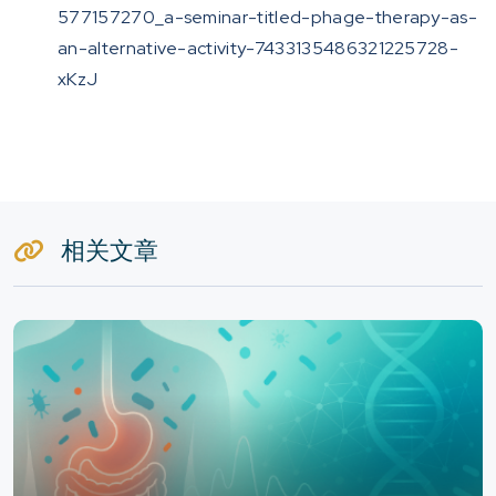
577157270_a-seminar-titled-phage-therapy-as-
an-alternative-activity-7433135486321225728-
xKzJ
相关文章