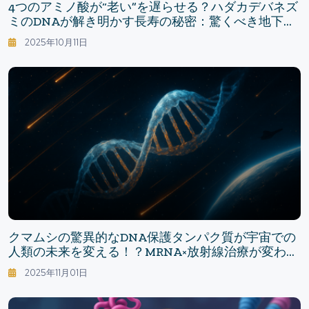
4つのアミノ酸が“老い”を遅らせる？ハダカデバネズ
ミのDNAが解き明かす長寿の秘密：驚くべき地下生
物の力
2025年10月11日
クマムシの驚異的なDNA保護タンパク質が宇宙での
人類の未来を変える！？mRNA×放射線治療が変わる
日
2025年11月01日