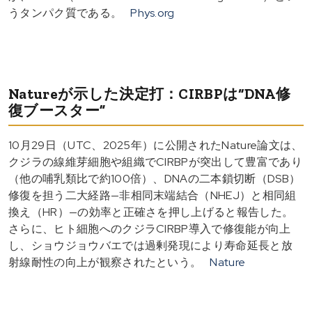
うタンパク質である。
Phys.org
Natureが示した決定打：CIRBPは“DNA修
復ブースター”
10月29日（UTC、2025年）に公開されたNature論文は、
クジラの線維芽細胞や組織でCIRBPが突出して豊富であり
（他の哺乳類比で約100倍）、DNAの二本鎖切断（DSB）
修復を担う二大経路—非相同末端結合（NHEJ）と相同組
換え（HR）—の効率と正確さを押し上げると報告した。
さらに、ヒト細胞へのクジラCIRBP導入で修復能が向上
し、ショウジョウバエでは過剰発現により寿命延長と放
射線耐性の向上が観察されたという。
Nature