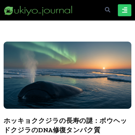
ホッキョククジラの長寿の謎：ボウヘッ
ドクジラのDNA修復タンパク質