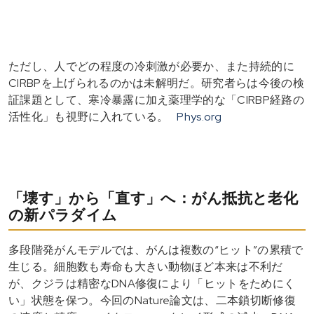
ただし、人でどの程度の冷刺激が必要か、また持続的に
CIRBPを上げられるのかは未解明だ。研究者らは今後の検
証課題として、寒冷暴露に加え薬理学的な「CIRBP経路の
活性化」も視野に入れている。
Phys.org
「壊す」から「直す」へ：がん抵抗と老化
の新パラダイム
多段階発がんモデルでは、がんは複数の“ヒット”の累積で
生じる。細胞数も寿命も大きい動物ほど本来は不利だ
が、クジラは精密なDNA修復により「ヒットをためにく
い」状態を保つ。今回のNature論文は、二本鎖切断修復