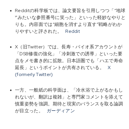
Redditの科学板では、論文要旨を引用しつつ「“地球
¹”みたいな参照番号に笑った」といった軽妙なやりと
りも。内容面では“細胞を消すより直す”戦略がわか
りやすいと評された。
Reddit
X（旧Twitter）では、長寿・バイオ系アカウントが
「DSB修復の強化」「冷刺激での誘導」といった要
点をメモ書き的に拡散。日本語圏でも「ハエで寿命
延長」というポイントが共有されている。
X
(formerly Twitter)
一方、一般紙の科学面は、「冷水浴で上がるかもし
れないが、翻訳は複雑」と専門家コメントを添えて
慎重姿勢を強調。期待と現実のバランスを取る論調
が目立った。
ガーディアン