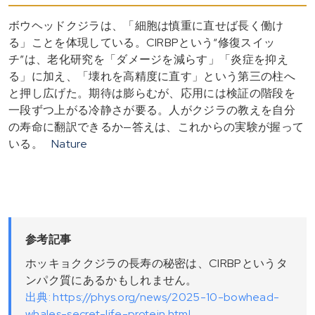
ボウヘッドクジラは、「細胞は慎重に直せば長く働け
る」ことを体現している。CIRBPという“修復スイッ
チ”は、老化研究を「ダメージを減らす」「炎症を抑え
る」に加え、「壊れを高精度に直す」という第三の柱へ
と押し広げた。期待は膨らむが、応用には検証の階段を
一段ずつ上がる冷静さが要る。人がクジラの教えを自分
の寿命に翻訳できるか—答えは、これからの実験が握って
いる。
Nature
参考記事
ホッキョククジラの長寿の秘密は、CIRBPというタ
ンパク質にあるかもしれません。
出典: https://phys.org/news/2025-10-bowhead-
whales-secret-life-protein.html