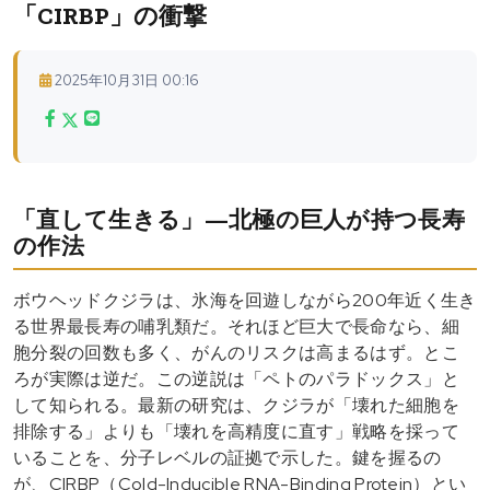
「CIRBP」の衝撃
2025年10月31日 00:16
「直して生きる」—北極の巨人が持つ長寿
の作法
ボウヘッドクジラは、氷海を回遊しながら200年近く生き
る世界最長寿の哺乳類だ。それほど巨大で長命なら、細
胞分裂の回数も多く、がんのリスクは高まるはず。とこ
ろが実際は逆だ。この逆説は「ペトのパラドックス」と
して知られる。最新の研究は、クジラが「壊れた細胞を
排除する」よりも「壊れを高精度に直す」戦略を採って
いることを、分子レベルの証拠で示した。鍵を握るの
が、CIRBP（Cold-Inducible RNA-Binding Protein）とい