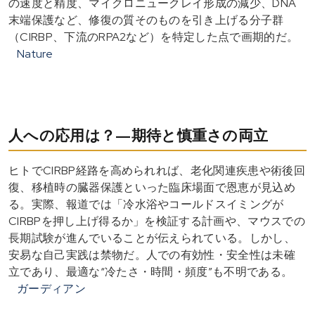
の速度と精度、マイクロニュークレイ形成の減少、DNA
末端保護など、修復の質そのものを引き上げる分子群
（CIRBP、下流のRPA2など）を特定した点で画期的だ。
Nature
人への応用は？—期待と慎重さの両立
ヒトでCIRBP経路を高められれば、老化関連疾患や術後回
復、移植時の臓器保護といった臨床場面で恩恵が見込め
る。実際、報道では「冷水浴やコールドスイミングが
CIRBPを押し上げ得るか」を検証する計画や、マウスでの
長期試験が進んでいることが伝えられている。しかし、
安易な自己実践は禁物だ。人での有効性・安全性は未確
立であり、最適な“冷たさ・時間・頻度”も不明である。
ガーディアン