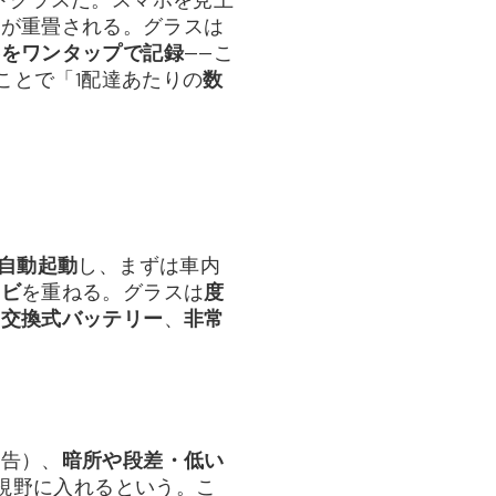
報が重畳される。グラスは
影をワンタップで記録
——こ
ことで「1配達あたりの
数
自動起動
し、まずは車内
ナビ
を重ねる。グラスは
度
、
交換式バッテリー
、
非常
警告）、
暗所や段差・低い
も視野に入れるという。こ