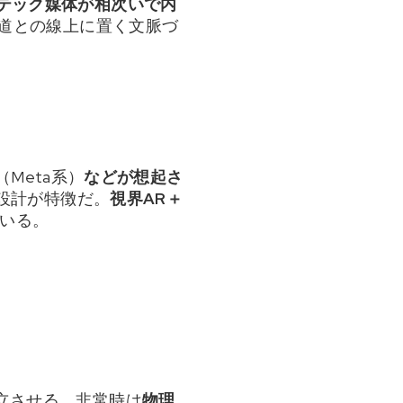
テック媒体が相次いで内
占報道との線上に置く文脈づ
（Meta系）
などが想起さ
的設計が特徴だ。
視界AR＋
いる。
立させる。非常時は
物理