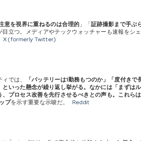
注意を視界に重ねるのは合理的
」「
証跡撮影まで手ぶ
が目立つ。メディアやテックウォッチャーも速報をシェア
X (formerly Twitter)
ニティでは、
「バッテリーは1勤務もつのか」「度付きで
」
といった懸念が繰り返し挙がる。なかには
「まずは
う、
プロセス改善を先行
させるべきとの声も。これら
ップ
を示す重要な示唆だ。
Reddit