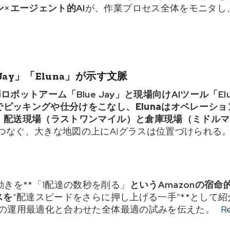
×エージェント的AI
が、作業プロセス全体をモニタし
 Jay」「Eluna」が示す文脈
ロボットアーム「Blue Jay」
と
現場向けAIツール「Elu
でピッキングや仕分けをこなし、Elunaはオペレーシ
だ。配送現場（ラストワンマイル）と倉庫現場（ミドル
つなぐ、大きな地図の上にAIグラスは位置づけられる
きを**「1配達の数秒を削る」
というAmazonの宿
スを
“配達スピードをさらに押し上げる一手”**として紹介し
naの運用最適化と合わせた全体最適の試みを伝えた。
R