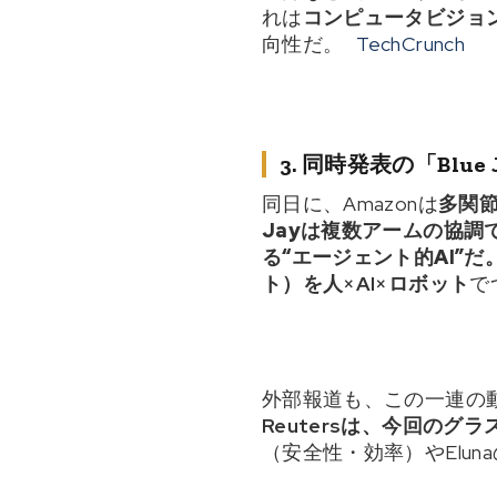
れは
コンピュータビジョン
向性だ。
TechCrunch
3. 同時発表の「Blue
同日に、Amazonは
多関節
Jayは複数アームの協調
る“エージェント的AI”
ト）を
人×AI×ロボット
で
外部報道も、この一連の動
Reutersは、今回のグラ
（安全性・効率）やElu