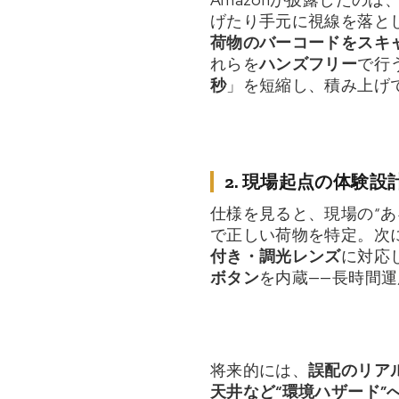
げたり手元に視線を落と
荷物のバーコードをスキ
れらを
ハンズフリー
で行
秒
」を短縮し、積み上げ
2. 現場起点の体験設
仕様を見ると、現場の“
で正しい荷物を特定。次
付き・調光レンズ
に対応
ボタン
を内蔵——長時間
将来的には、
誤配のリア
天井など“環境ハザード”