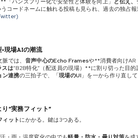
トも**「ハンズフリー化で安全性と体験を向上」
と伝え、
”**というコードネームに触れる投稿も見られ、過去の独
Twitter)
型×現場AIの潮流
文脈では、
音声中心のEcho Frames
や**消費者向けAR
ラスは
“B2B特化”（配送員の現場）**に割り切った目
ョン連携
の三拍子で、「
現場のUI
」を一から作り直して
より“実務フィット”
フィット
にかかる。鍵は3つある。
：汗・雨・温度変化の中でも
軽量・防水・曇り対策
を成