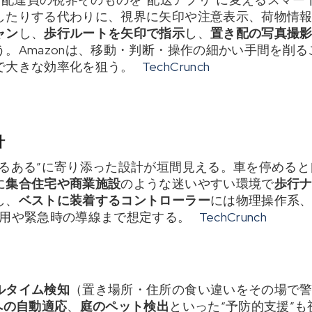
したりする代わりに、視界に矢印や注意表示、荷物情
ャン
し、
歩行ルートを矢印で指示
し、
置き配の写真撮
う。Amazonは、移動・判断・操作の細かい手間を削る
で大きな効率化を狙う。
TechCrunch
計
あるある”に寄り添った設計が垣間見える。車を停めると
に
集合住宅や商業施設
のような迷いやすい環境で
歩行
し、
ベストに装着するコントローラー
には物理操作系
運用や緊急時の導線まで想定する。
TechCrunch
ルタイム検知
（置き場所・住所の食い違いをその場で
への自動適応
、
庭のペット検出
といった“予防的支援”