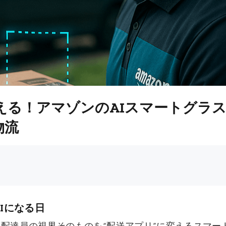
る！アマゾンのAIスマートグラスが
物流
UIになる日
は、配達員の視界そのものを“配送アプリ”に変えるスマ