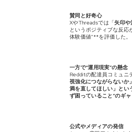
賛同と好奇心
XやThreadsでは「
矢印や
というポジティブな反応
体験価値”**を評価した。
一方で“運用現実”の懸念
Redditの配達員コミュ
視強化につながらないか
満を直してほしい」
とい
ず困っていること”のギャ
公式やメディアの発信