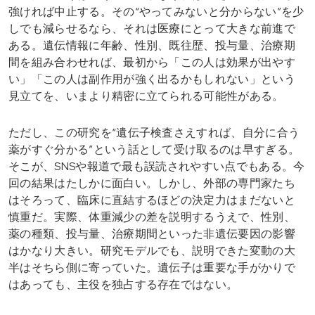
強ければ中止する。その“やってみないと分からない”を少
しでも減らせるなら、それは医療にとって大きな前進で
ある。遺伝情報に年齢、性別、既往歴、投与量、治療期
間を組み合わせれば、最初から「この人は効果が出やす
い」「この人は副作用が強く出るかもしれない」という
見立てを、いまより精密に立てられる可能性がある。
ただし、この研究を“遺伝子検査さえすれば、自分に合う
薬がすぐ分かる”という話として受け取るのは早すぎる。
そこが、SNSや報道で最も誤読されやすい点でもある。今
回の結果はたしかに面白い。しかし、外部の専門家たち
はそろって、臨床に直結するほどの決定力はまだないと
慎重だ。実際、体重減少の差を説明するうえで、性別、
薬の種類、投与量、治療期間といった非遺伝要因の影響
はかなり大きい。研究モデルでも、説明できた変動の大
半はそちら側に寄っていた。遺伝子は重要な手がかりで
はあっても、主役を独占する存在ではない。