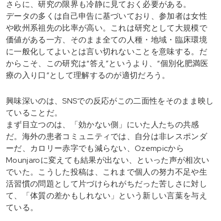
さらに、研究の限界も冷静に見ておく必要がある。
データの多くは自己申告に基づいており、参加者は女性
や欧州系祖先の比率が高い。これは研究として大規模で
価値がある一方、そのまま全ての人種・地域・臨床環境
に一般化してよいとは言い切れないことを意味する。だ
からこそ、この研究は“答え”というより、“個別化肥満医
療の入り口”として理解するのが適切だろう。
興味深いのは、SNSでの反応がこの二面性をそのまま映し
ていることだ。
まず目立つのは、「効かない側」にいた人たちの共感
だ。海外の患者コミュニティでは、自分は非レスポンダ
ーだ、カロリー赤字でも減らない、Ozempicから
Mounjaroに変えても結果が出ない、といった声が相次い
でいた。こうした投稿は、これまで個人の努力不足や生
活習慣の問題として片づけられがちだった苦しさに対し
て、「体質の差かもしれない」という新しい言葉を与え
ている。