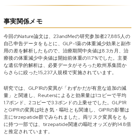
事実関係メモ
今回のNature論文は、23andMeの研究参加者27,885人の
自己申告データをもとに、GLP-1薬の体重減少効果と副作
用の差を解析したもので、治療期間中央値は8.3カ月、治
療後の体重減少中央値は開始前体重の11.7%でした。主要
な遺伝学的解析は、必要データがそろった欧州系集団か
らさらに絞った15,237人規模で実施されています。
研究では、GLP1Rの変異が「わずかだが有意な追加の減
量」と関連し、Reutersによると効果量は1コピーで平均
1.7ポンド、2コピーで3.3ポンドの上乗せでした。GLP1R
とGIPRの変異は吐き気・嘔吐とも関連し、GIPRの影響は
主にtirzepatide群でみられました。両リスク変異をとも
に持つ一部では、tirzepatide関連の嘔吐オッズが約14.8倍
と推定されています。