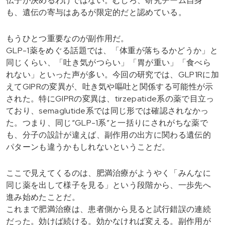
伝子が決めるわけではない。むしろ、研究チーム自身
も、遺伝の寄与はあるが限定的だと認めている。
もうひとつ重要なのが副作用だ。
GLP-1薬をめぐる話題では、「体重が落ちるかどうか」と
同じくらい、「吐き気がつらい」「胃が重い」「食べら
れない」といった声が多い。今回の研究では、GLP1Rに加
えてGIPRの変異が、吐き気や嘔吐と関係する可能性が示
された。特にGIPRの変異は、tirzepatide系の薬で目立っ
ており、semaglutide系では同じ形では確認されなかっ
た。つまり、同じ“GLP-1系”と一括りにされがちな薬で
も、分子の設計が違えば、副作用の出方に関わる遺伝的
パターンも違うかもしれないということだ。
ここで見えてくるのは、肥満治療がようやく「みんなに
同じ薬を出して様子を見る」という段階から、一歩先へ
進み始めたことだ。
これまで肥満治療は、患者側から見ると試行錯誤の連続
だった。効けば続ける。効かなければ変える。副作用が