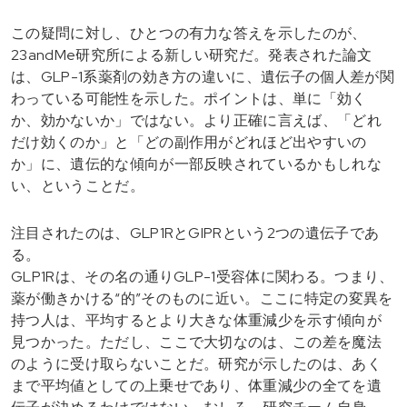
この疑問に対し、ひとつの有力な答えを示したのが、
23andMe研究所による新しい研究だ。発表された論文
は、GLP-1系薬剤の効き方の違いに、遺伝子の個人差が関
わっている可能性を示した。ポイントは、単に「効く
か、効かないか」ではない。より正確に言えば、「どれ
だけ効くのか」と「どの副作用がどれほど出やすいの
か」に、遺伝的な傾向が一部反映されているかもしれな
い、ということだ。
注目されたのは、GLP1RとGIPRという2つの遺伝子であ
る。
GLP1Rは、その名の通りGLP-1受容体に関わる。つまり、
薬が働きかける“的”そのものに近い。ここに特定の変異を
持つ人は、平均するとより大きな体重減少を示す傾向が
見つかった。ただし、ここで大切なのは、この差を魔法
のように受け取らないことだ。研究が示したのは、あく
まで平均値としての上乗せであり、体重減少の全てを遺