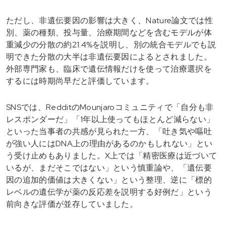
ただし、非遺伝要因の影響は大きく、Nature論文では性
別、薬の種類、投与量、治療期間などを含むモデルが体
重減少の分散の約21.4%を説明し、別の統合モデルでも説
明できた分散の大半は非遺伝要因によるとされました。
外部専門家も、臨床で遺伝情報だけを使って治療選択を
するには時期尚早だと評価しています。
SNSでは、RedditのMounjaroコミュニティで「自分も非
レスポンダーだ」「1年以上使ってもほとんど減らない」
といった当事者の共感が見られた一方、「吐き気や嘔吐
が強い人にはDNA上の理由があるのかもしれない」とい
う受け止めもありました。X上では「精密医療は近づいて
いるが、まだそこではない」という慎重論や、「遺伝要
因の追加的価値は大きくない」という整理、逆に「標的
レベルの遺伝学が薬の反応差を説明する好例だ」という
前向きな評価が並存していました。