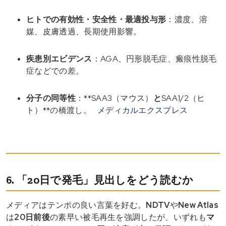
ヒトでの有効性・安全性・最適投与形
：濃度、溶
媒、皮膚透過、長期使用影響。
疾患別エビデンス
：AGA、円形脱毛症、瘢痕性脱毛
症などでの差。
分子の同等性
：**SAA3（マウス）
と
SAA1/2（ヒ
ト）**の橋渡し。
メディカルエクスプレス
6. 「20日で発毛」見出しをどう読むか
メディアはテンポの良い言葉を好む。
NDTV
や
New Atlas
は
20日前後
の素早い被毛再生を強調したが、いずれも
マ