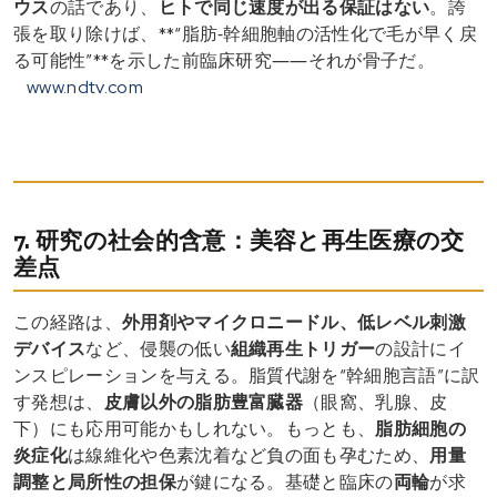
ウス
の話であり、
ヒトで同じ速度が出る保証はない
。誇
張を取り除けば、**“脂肪‐幹細胞軸の活性化で毛が早く戻
る可能性”**を示した前臨床研究――それが骨子だ。
www.ndtv.com
7. 研究の社会的含意：美容と再生医療の交
差点
この経路は、
外用剤やマイクロニードル、低レベル刺激
デバイス
など、侵襲の低い
組織再生トリガー
の設計にイ
ンスピレーションを与える。脂質代謝を“幹細胞言語”に訳
す発想は、
皮膚以外の脂肪豊富臓器
（眼窩、乳腺、皮
下）にも応用可能かもしれない。もっとも、
脂肪細胞の
炎症化
は線維化や色素沈着など負の面も孕むため、
用量
調整と局所性の担保
が鍵になる。基礎と臨床の
両輪
が求