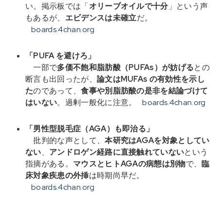
い。掲示板では「
オリーブオイルで十分
」という声
もあるが、
エビデンスは未確立
だ。
boards.4chan.org
「PUFA を避けろ」
一部で
多価不飽和脂肪酸（PUFAs）が妨げる
との
断言も出回ったが、
論文はMUFAs の有効性を示し
た
のであって、
食事や別脂肪酸の是非を結論づけて
はいない
。過剰一般化に注意。
boards.4chan.org
「男性型脱毛症（AGA）も即治る」
批判的な声として、
本研究はAGAを対象としてい
ない
、
アンドロゲン経路に直接触れていない
という
指摘がある。
マウスとヒトAGAの病態は別物
で、
臨
床対象疾患の外挿
は時期尚早だ。
boards.4chan.org