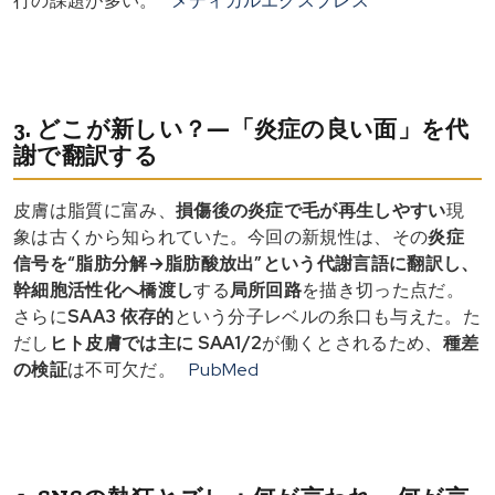
行の課題が多い。
メディカルエクスプレス
3. どこが新しい？―「炎症の良い面」を代
謝で翻訳する
皮膚は脂質に富み、
損傷後の炎症で毛が再生しやすい
現
象は古くから知られていた。今回の新規性は、その
炎症
信号を“脂肪分解→脂肪酸放出”という代謝言語に翻訳し、
幹細胞活性化へ橋渡し
する
局所回路
を描き切った点だ。
さらに
SAA3 依存的
という分子レベルの糸口も与えた。た
だし
ヒト皮膚では主に SAA1/2
が働くとされるため、
種差
の検証
は不可欠だ。
PubMed