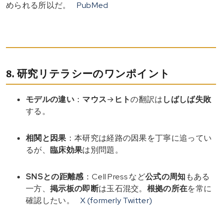
められる所以だ。
PubMed
8. 研究リテラシーのワンポイント
モデルの違い
：
マウス
→
ヒト
の翻訳は
しばしば失敗
する。
相関と因果
：本研究は経路の因果を丁寧に追ってい
るが、
臨床効果
は別問題。
SNSとの距離感
：Cell Press など
公式の周知
もある
一方、
掲示板の即断
は玉石混交。
根拠の所在
を常に
確認したい。
X (formerly Twitter)