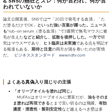
4. SNSの熱狂とズレ：何が言われ、何が言
われていないか
論文公開直後、SNSでは**「20日で発毛する血清」「た
だ塗るだけでOK」
といった強い言葉が躍った。ニュース
も
“rub-on serum（塗る血清）”で3週間で無毛マウスに被
毛が生えた
などと紹介し、拡散を後押しした。一方で
研
究はマウス**であり、
ヒト臨床は未実施
である点を明記す
る報道もある。
期待と注意
の両方が渦を巻いたのが実情
だ。
ビジネススタンダード
www.ndtv.com
よくある真偽入り混じりの主張
「オリーブオイルを塗れば同じ」
MUFAs はオリーブオイルに豊富だが、
油をそのま
ま塗れば再現できる
とまで言い切るのは飛躍。
有効
濃度・浸透性・製剤安定性
など越えるべき壁は多