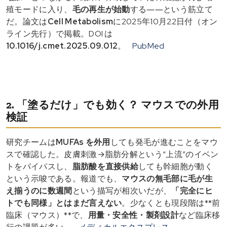
殖モードに入り、
毛の再生が始動
する――という筋立て
だ。論文は
Cell Metabolism
に2025年10月22日付（オン
ライン先行）で掲載。DOI は
10.1016/j.cmet.2025.09.012
。
PubMed
2. 「塗るだけ」でも効く？ マウスでの外用
検証
研究チームは
MUFAs を外用
しても発毛が進むことをマウ
スで確認した。皮膚刺激→脂肪分解という“上流”のイベン
トをバイパスし、
脂肪酸を直接供給
しても幹細胞が動く
という示唆である。報道でも、
マウスの無毛部に毛が生
え揃うのに数週間
という描写が相次いだが、
「完全にヒ
トでも同様」とはまだ言えない
。少なくとも現段階は**前
臨床（マウス）**で、
用量・安全性・製剤設計
など臨床移