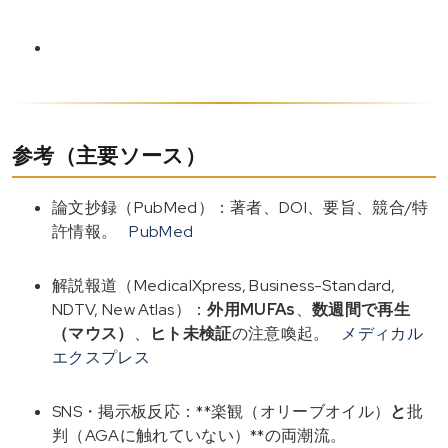
参考（主要ソース）
論文抄録（PubMed）：著者、DOI、要旨、競合/特
許情報。
PubMed
解説報道（MedicalXpress, Business-Standard,
NDTV, New Atlas）：
外用MUFAs
、
数週間で再生
（マウス）
、
ヒト未検証
の注意喚起。
メディカル
エクスプレス
SNS・掲示板反応：**楽観（オリーブオイル）
と
批
判（AGAに触れていない）**の両潮流。