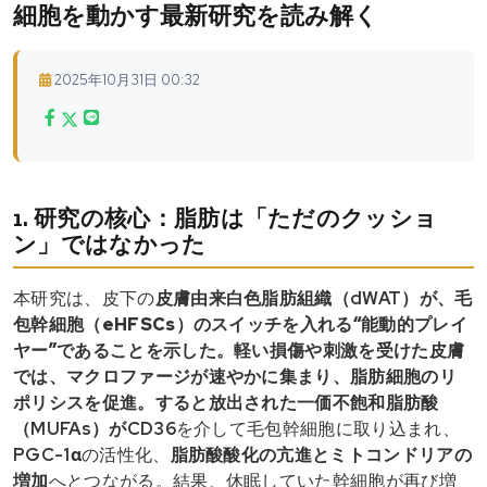
細胞を動かす最新研究を読み解く
2025年10月31日 00:32
1. 研究の核心：脂肪は「ただのクッショ
ン」ではなかった
本研究は、皮下の
皮膚由来白色脂肪組織（dWAT）
が、毛
包幹細胞（eHFSCs）のスイッチを入れる“能動的プレイ
ヤー”であることを示した。軽い損傷や刺激を受けた皮膚
では、
マクロファージが速やかに集まり、脂肪細胞のリ
ポリシスを促進
。すると放出された
一価不飽和脂肪酸
（MUFAs）
が
CD36
を介して毛包幹細胞に取り込まれ、
PGC-1α
の活性化、
脂肪酸酸化の亢進とミトコンドリアの
増加
へとつながる。結果、休眠していた幹細胞が再び増