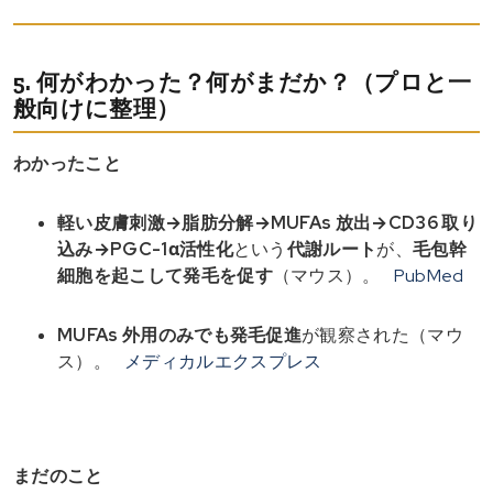
5. 何がわかった？何がまだか？（プロと一
般向けに整理）
わかったこと
軽い皮膚刺激→脂肪分解→MUFAs 放出→CD36 取り
込み→PGC-1α活性化
という
代謝ルート
が、
毛包幹
細胞を起こして発毛を促す
（マウス）。
PubMed
MUFAs 外用のみでも発毛促進
が観察された（マウ
ス）。
メディカルエクスプレス
まだのこと