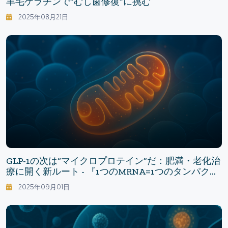
羊毛ケラチンで“むし歯修復”に挑む
2025年08月21日
GLP-1の次は“マイクロプロテイン”だ：肥満・老化治
療に開く新ルート - 『1つのmRNA=1つのタンパク
質』の常識が崩れる日
2025年09月01日