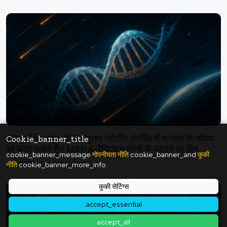
कुमामुशी के अद्भुत डीएनए सुरक्षा प्रोटीन अंतरिक्ष में मानवता के भविष्य
Cookie_banner_title
को बदल सकते हैं!? MRNA×रेडिएशन थेरेपी के बदलने का दिन
cookie_banner_message
गोपनीयता नीति
cookie_banner_and
कुकी
नीति
cookie_banner_more_info
2025年11月01日
कुकी सेटिंग्स
accept_essential
accept_all