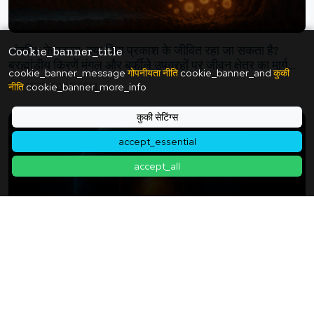
अंतरिक्ष के रहस्य: क्या बिना प्रकाश के जीवित रहा जा सकता है?
Cookie_banner_title
ब्रह्मांडीय किरणें मंगल और बर्फीले उपग्रहों पर जीवन क्षेत्र का मार्ग
cookie_banner_message
गोपनीयता नीति
cookie_banner_and
कुकी
प्रशस्त करती हैं
नीति
cookie_banner_more_info
2025年07月30日
कुकी सेटिंग्स
accept_essential
accept_all
पृथ्वी के आंतरिक कोर का रहस्य: "3.8% कार्बन" दुनिया की रक्षा करता
है? पृथ्वी के सबसे गहरे हिस्से को चलाने वाली थोड़ी मात्रा का कार्बन