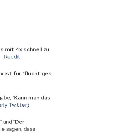
s mit 4x schnell zu
.
Reddit
 ist für 'flüchtiges
abe, "
Kann man das
rly Twitter)
d
" und "
Der
 die sagen, dass