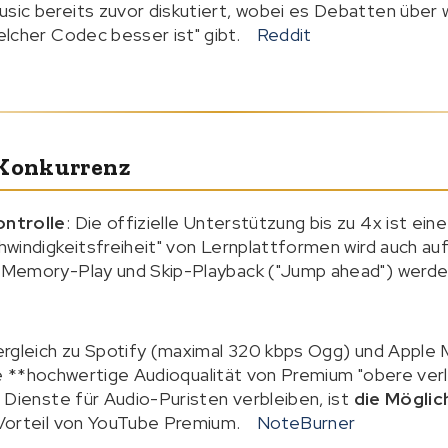
ic bereits zuvor diskutiert, wobei es Debatten üb
lcher Codec besser ist" gibt.
Reddit
 Konkurrenz
ntrolle
: Die offizielle Unterstützung bis zu 4x ist ein
windigkeitsfreiheit" von Lernplattformen wird auch auf
Memory-Play und Skip-Playback ("Jump ahead") werden 
Vergleich zu Spotify (maximal 320 kbps Ogg) und Apple 
 die **hochwertige Audioqualität von Premium "obere ve
 Dienste für Audio-Puristen verbleiben, ist
die Möglic
Vorteil von YouTube Premium.
NoteBurner