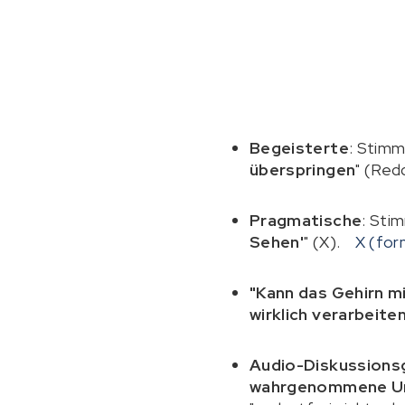
Begeisterte
: Stimm
überspringen
" (Red
Pragmatische
: Sti
Sehen'
" (X).
X (for
"Kann das Gehirn m
wirklich verarbeite
Audio-Diskussions
wahrgenommene Unt