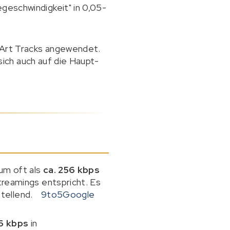
eschwindigkeit" in 0,05-
 Art Tracks angewendet.
sich auch auf die Haupt-
um oft als
ca. 256 kbps
reamings entspricht. Es
stellend.
9to5Google
6 kbps
in