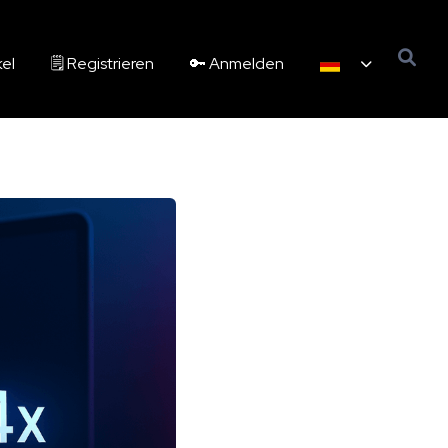
kel
🗒️ Registrieren
🔑 Anmelden