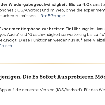
ät der Wiedergabegeschwindigkeit
:
Bis zu 4.0x
einstel
phones (iOS/Android) und im Web, ohne die experiment
suchen zu müssen.
9to5Google
Experimentierphase zur breiten Einführung
: Im Jan
es Audio" und "Geschwindigkeitserweiterung bis zu 4x"
kündigt. Diese Funktionen werden nun auf eine Vielza
Crunch
jenigen, Die Es Sofort Ausprobieren Mö
e App auf die neueste Version (iOS/Android). Für das W