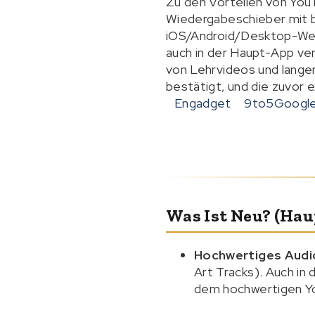
Zu den Vorteilen von You
Wiedergabeschieber mit bi
iOS/Android/Desktop-Web 
auch in der Haupt-App ve
von Lehrvideos und lange
bestätigt, und die zuvor
Engadget
9to5Googl
Was Ist Neu? (Ha
Hochwertiges Audi
Art Tracks). Auch in
dem hochwertigen Y