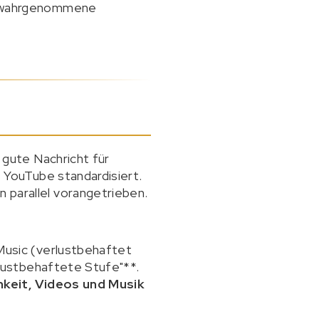
er wahrgenommene
e gute Nachricht für
 YouTube standardisiert.
parallel vorangetrieben.
Music (verlustbehaftet
rlustbehaftete Stufe"**.
hkeit, Videos und Musik