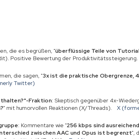
en, die es begrüßen, "
überflüssige Teile von Tutorial
dit). Positive Bewertung der Produktivitätssteigerung
mmen, die sagen, "
3x ist die praktische Obergrenze, 4x
merly Twitter)
ithalten?"-Fraktion
: Skeptisch gegenüber 4x-Wiederg
n?
" mit humorvollen Reaktionen (X/Threads).
X (forme
gruppe
: Kommentare wie "
256 kbps sind ausreichen
erschied zwischen AAC und Opus ist begrenzt
",