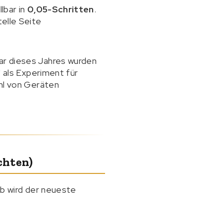
lbar in
0,05-Schritten
.
elle Seite
uar dieses Jahres wurden
 als Experiment für
hl von Geräten
chten)
eb wird der neueste