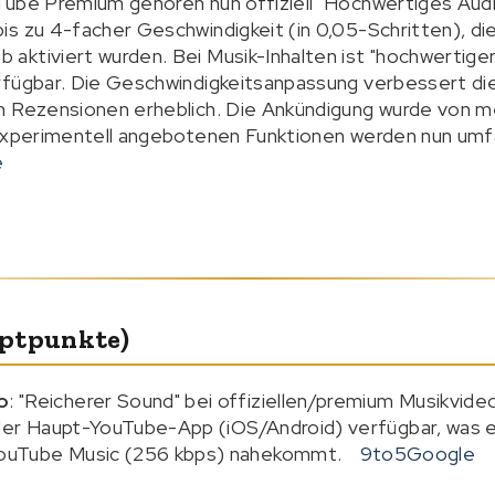
Tube Premium gehören nun offiziell "Hochwertiges Audi
s zu 4-facher Geschwindigkeit (in 0,05-Schritten), die
aktiviert wurden. Bei Musik-Inhalten ist "hochwertige
rfügbar. Die Geschwindigkeitsanpassung verbessert di
n Rezensionen erheblich. Die Ankündigung wurde von 
 experimentell angebotenen Funktionen werden nun umf
e
uptpunkte)
o
: "Reicherer Sound" bei offiziellen/premium Musikvid
 der Haupt-YouTube-App (iOS/Android) verfügbar, was ei
ouTube Music (256 kbps) nahekommt.
9to5Google