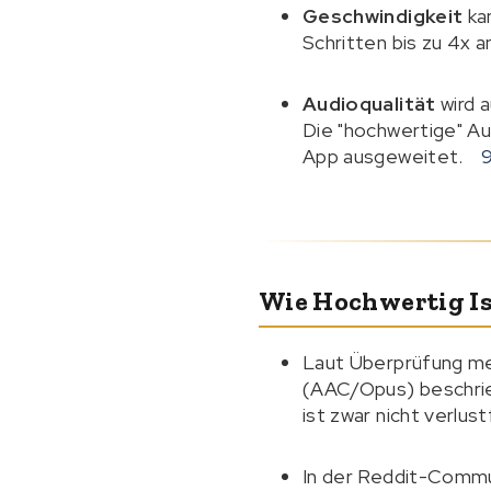
Geschwindigkeit
ka
Schritten bis zu 4x 
Audioqualität
wird 
Die "hochwertige" Au
App ausgeweitet.
Wie Hochwertig Is
Laut Überprüfung me
(AAC/Opus) beschrie
ist zwar nicht verlus
In der Reddit-Comm