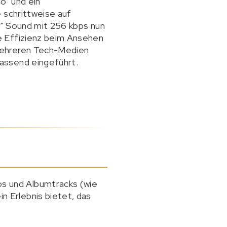
o" und ein
 schrittweise auf
r" Sound mit 256 kbps nun
e Effizienz beim Ansehen
mehreren Tech-Medien
assend eingeführt.
eos und Albumtracks (wie
n Erlebnis bietet, das