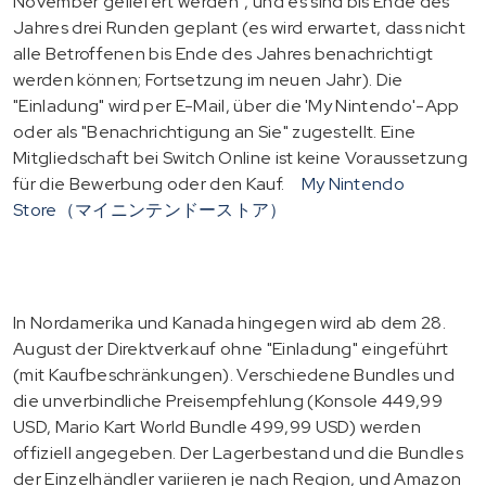
November geliefert werden", und es sind bis Ende des
Jahres drei Runden geplant (es wird erwartet, dass nicht
alle Betroffenen bis Ende des Jahres benachrichtigt
werden können; Fortsetzung im neuen Jahr). Die
"Einladung" wird per E-Mail, über die 'My Nintendo'-App
oder als "Benachrichtigung an Sie" zugestellt. Eine
Mitgliedschaft bei Switch Online ist keine Voraussetzung
für die Bewerbung oder den Kauf.
My Nintendo
Store（マイニンテンドーストア）
In Nordamerika und Kanada hingegen wird ab dem 28.
August der Direktverkauf ohne "Einladung" eingeführt
(mit Kaufbeschränkungen). Verschiedene Bundles und
die unverbindliche Preisempfehlung (Konsole 449,99
USD, Mario Kart World Bundle 499,99 USD) werden
offiziell angegeben. Der Lagerbestand und die Bundles
der Einzelhändler variieren je nach Region, und Amazon