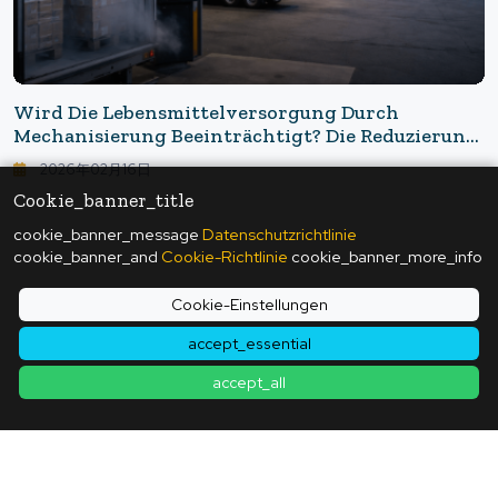
Wird Die Lebensmittelversorgung Durch
Mechanisierung Beeinträchtigt? Die Reduzierung
Von Personal Führte Zum Stillstand Der Logistik:
2026年02月16日
Die Krise Der Lebensmittellieferkette Im Zeitalter
Cookie_banner_title
Der KI
cookie_banner_message
Datenschutzrichtlinie
cookie_banner_and
Cookie-Richtlinie
cookie_banner_more_info
Zurück zur Artikelliste
Cookie-Einstellungen
accept_essential
accept_all
Kontakt
|
Nutzungsbedingungen
|
Datenschutzrichtlinie
|
Cookie-