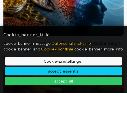
Cookie_banner_title
Kann Fischöl Wut Besänftigen? Eine Studie Zeigt,
cookie_banner_message
Datenschutzrichtlinie
Dass Omega-3 Die Aggressivität Um Bis Zu 28 %
cookie_banner_and
Cookie-Richtlinie
cookie_banner_more_info
Senken Kann.
2026年05月27日
Cookie-Einstellungen
accept_essential
accept_all